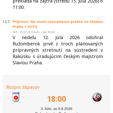
prekladá na zajtra (stredu 15. júla 2026) o
11:00.
12.7.
Príprava: Na úvod sústredenia prehra so Slaviou
Praha + FOTO
SKS - RUZ 3:0, 0.kolo | Ján Kmeť
V nedeľu 12. júla 2026 odohral
Ružomberok prvé z troch plánovaných
prípravných stretnutí na sústredení v
Rakúsku s úradujúcim českým majstrom
Slaviou Praha.
Rozpis zápasov
18:00
3. kolo, so 8.8.2026