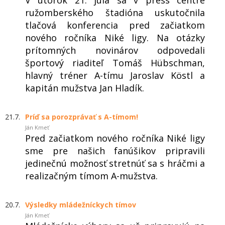
V utorok 21. júla sa v press centre
ružomberského štadióna uskutočnila
tlačová konferencia pred začiatkom
nového ročníka Niké ligy. Na otázky
prítomných novinárov odpovedali
športový riaditeľ Tomáš Hübschman,
hlavný tréner A-tímu Jaroslav Köstl a
kapitán mužstva Jan Hladík.
21.7.
Príď sa porozprávať s A-tímom!
Ján Kmeť
Pred začiatkom nového ročníka Niké ligy
sme pre našich fanúšikov pripravili
jedinečnú možnosť stretnúť sa s hráčmi a
realizačným tímom A-mužstva.
20.7.
Výsledky mládežníckych tímov
Ján Kmeť