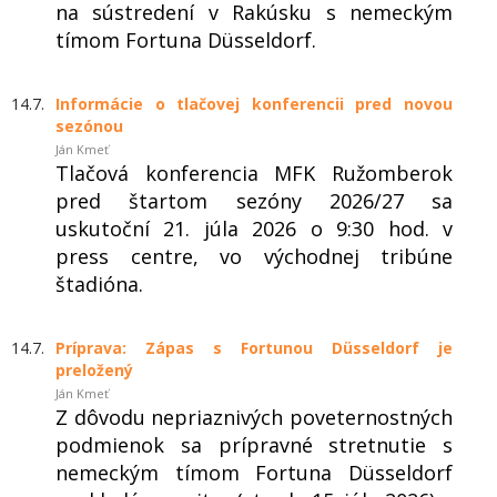
na sústredení v Rakúsku s nemeckým
tímom Fortuna Düsseldorf.
14.7.
Informácie o tlačovej konferencii pred novou
sezónou
Ján Kmeť
Tlačová konferencia MFK Ružomberok
pred štartom sezóny 2026/27 sa
uskutoční 21. júla 2026 o 9:30 hod. v
press centre, vo východnej tribúne
štadióna.
14.7.
Príprava: Zápas s Fortunou Düsseldorf je
preložený
Ján Kmeť
Z dôvodu nepriaznivých poveternostných
podmienok sa prípravné stretnutie s
nemeckým tímom Fortuna Düsseldorf