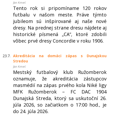
Ján Kmeť
Tento rok si pripomíname 120 rokov
futbalu v našom meste. Práve týmto
jubileom sú inšpirované aj naše nové
dresy. Na prednej strane dresu nájdete aj
historické písmená „CA“, ktoré zdobili
vôbec prvé dresy Concordie v roku 1906.
23.7.
Akreditácia na domáci zápas s Dunajskou
Stredou
Ján Kmeť
Mestský futbalový klub Ružomberok
oznamuje, že akreditácia zástupcov
masmédií na zápas prvého kola Niké ligy
MFK Ružomberok – FC DAC 1904
Dunajská Streda, ktorý sa uskutoční 26.
júla 2026, so začiatkom o 17:00 hod., je
do 24. júla 2026.