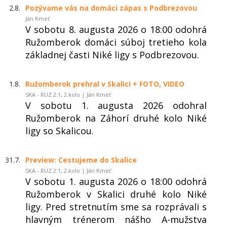
2.8.
Pozývame vás na domáci zápas s Podbrezovou
Ján Kmeť
V sobotu 8. augusta 2026 o 18:00 odohrá
Ružomberok domáci súboj tretieho kola
základnej časti Niké ligy s Podbrezovou.
1.8.
Ružomberok prehral v Skalici + FOTO, VIDEO
SKA - RUZ 2:1, 2.kolo | Ján Kmeť
V sobotu 1. augusta 2026 odohral
Ružomberok na Záhorí druhé kolo Niké
ligy so Skalicou.
31.7.
Preview: Cestujeme do Skalice
SKA - RUZ 2:1, 2.kolo | Ján Kmeť
V sobotu 1. augusta 2026 o 18:00 odohrá
Ružomberok v Skalici druhé kolo Niké
ligy. Pred stretnutím sme sa rozprávali s
hlavným trénerom nášho A-mužstva