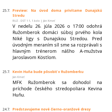
25.7.
Preview: Na úvod doma privítame Dunajskú
Stredu
RUZ - DST 1:1, 1.kolo | Ján Kmeť
V nedeľu 26. júla 2026 o 17:00 odohrá
Ružomberok domáci súboj prvého kola
Niké ligy s Dunajskou Stredou. Pred
úvodným meraním síl sme sa rozprávali s
hlavným trénerom nášho A-mužstva
Jaroslavom Köstlom.
25.7.
Kevin Huňa bude pôsobiť v Ružomberku
Ján Kmeť
MFK Ružomberok sa dohodol na
príchode českého stredopoliara Kevina
Huňu.
24.7.
Predstavujeme nové čierno-oranžové dresy