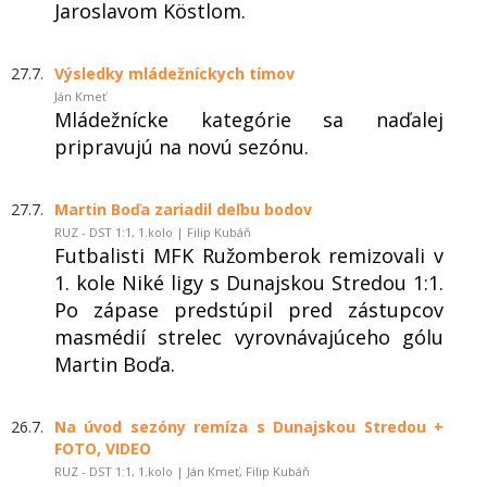
Jaroslavom Köstlom.
27.7.
Výsledky mládežníckych tímov
Ján Kmeť
Mládežnícke kategórie sa naďalej
pripravujú na novú sezónu.
27.7.
Martin Boďa zariadil deľbu bodov
RUZ - DST 1:1, 1.kolo | Filip Kubáň
Futbalisti MFK Ružomberok remizovali v
1. kole Niké ligy s Dunajskou Stredou 1:1.
Po zápase predstúpil pred zástupcov
masmédií strelec vyrovnávajúceho gólu
Martin Boďa.
26.7.
Na úvod sezóny remíza s Dunajskou Stredou +
FOTO, VIDEO
RUZ - DST 1:1, 1.kolo | Ján Kmeť, Filip Kubáň