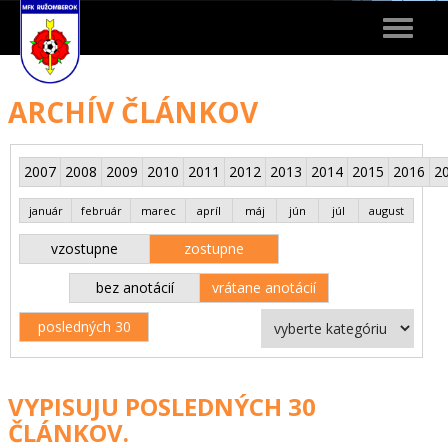
Toggle
navigat
ARCHÍV ČLÁNKOV
2007
2008
2009
2010
2011
2012
2013
2014
2015
2016
2
január
február
marec
apríl
máj
jún
júl
august
vzostupne
zostupne
bez anotácií
vrátane anotácií
posledných 30
VYPISUJU POSLEDNÝCH 30
ČLÁNKOV.