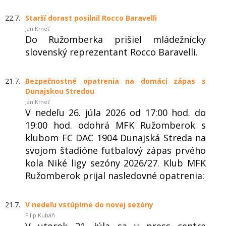
22.7.
Starší dorast posilnil Rocco Baravelli
Ján Kmeť
Do Ružomberka prišiel mládežnícky
slovenský reprezentant Rocco Baravelli.
21.7.
Bezpečnostné opatrenia na domáci zápas s
Dunajskou Stredou
Ján Kmeť
V nedeľu 26. júla 2026 od 17:00 hod. do
19:00 hod. odohrá MFK Ružomberok s
klubom FC DAC 1904 Dunajská Streda na
svojom štadióne futbalový zápas prvého
kola Niké ligy sezóny 2026/27. Klub MFK
Ružomberok prijal nasledovné opatrenia:
21.7.
V nedeľu vstúpime do novej sezóny
Filip Kubáň