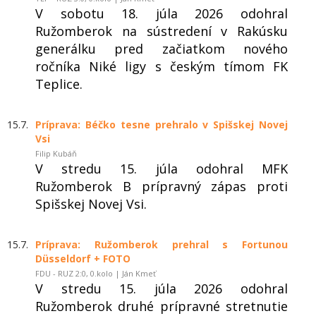
V sobotu 18. júla 2026 odohral
Ružomberok na sústredení v Rakúsku
generálku pred začiatkom nového
ročníka Niké ligy s českým tímom FK
Teplice.
15.7.
Príprava: Béčko tesne prehralo v Spišskej Novej
Vsi
Filip Kubáň
V stredu 15. júla odohral MFK
Ružomberok B prípravný zápas proti
Spišskej Novej Vsi.
15.7.
Príprava: Ružomberok prehral s Fortunou
Düsseldorf + FOTO
FDU - RUZ 2:0, 0.kolo | Ján Kmeť
V stredu 15. júla 2026 odohral
Ružomberok druhé prípravné stretnutie