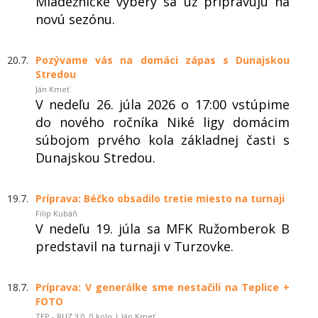
Mládežnícke výbery sa už pripravujú na
novú sezónu.
20.7.
Pozývame vás na domáci zápas s Dunajskou
Stredou
Ján Kmeť
V nedeľu 26. júla 2026 o 17:00 vstúpime
do nového ročníka Niké ligy domácim
súbojom prvého kola základnej časti s
Dunajskou Stredou.
19.7.
Príprava: Béčko obsadilo tretie miesto na turnaji
Filip Kubáň
V nedeľu 19. júla sa MFK Ružomberok B
predstavil na turnaji v Turzovke.
18.7.
Príprava: V generálke sme nestačili na Teplice +
FOTO
TEP - RUZ 3:0, 0.kolo | Ján Kmeť