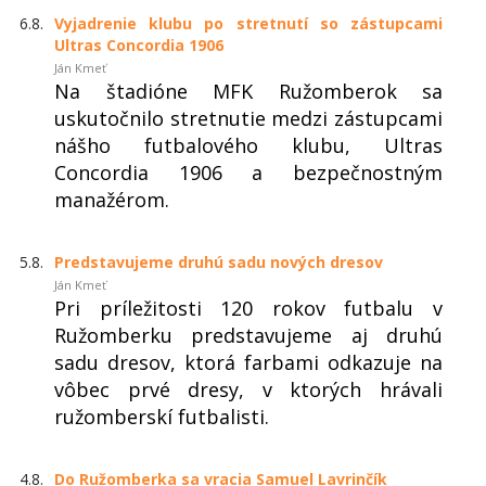
6.8.
Vyjadrenie klubu po stretnutí so zástupcami
Ultras Concordia 1906
Ján Kmeť
Na štadióne MFK Ružomberok sa
uskutočnilo stretnutie medzi zástupcami
nášho futbalového klubu, Ultras
Concordia 1906 a bezpečnostným
manažérom.
5.8.
Predstavujeme druhú sadu nových dresov
Ján Kmeť
Pri príležitosti 120 rokov futbalu v
Ružomberku predstavujeme aj druhú
sadu dresov, ktorá farbami odkazuje na
vôbec prvé dresy, v ktorých hrávali
ružomberskí futbalisti.
4.8.
Do Ružomberka sa vracia Samuel Lavrinčík