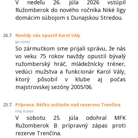
V nedeľu 26. júla 2026 vstúpil
Ružomberok do nového ročníka Niké ligy
domácim súbojom s Dunajskou Stredou.
26.7.
Navždy nás opustil Karol Vály
Ján Kmeť
So zármutkom sme prijali správu, že nás
vo veku 75 rokov navždy opustil bývalý
ružomberský hráč, mládežnícky tréner,
vedúci mužstva a funkcionár Karol Vály,
ktorý pôsobil v klube aj počas
majstrovskej sezóny 2005/06.
25.7.
Príprava: Béčko zvíťazilo nad rezervou Trenčína
Filip Kubáň
V sobotu 25. júla odohral MFK
Ružomberok B prípravný zápas proti
rezerve Trenčína.