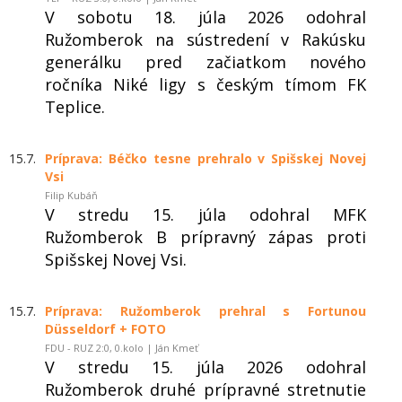
V sobotu 18. júla 2026 odohral
Ružomberok na sústredení v Rakúsku
generálku pred začiatkom nového
ročníka Niké ligy s českým tímom FK
Teplice.
15.7.
Príprava: Béčko tesne prehralo v Spišskej Novej
Vsi
Filip Kubáň
V stredu 15. júla odohral MFK
Ružomberok B prípravný zápas proti
Spišskej Novej Vsi.
15.7.
Príprava: Ružomberok prehral s Fortunou
Düsseldorf + FOTO
FDU - RUZ 2:0, 0.kolo | Ján Kmeť
V stredu 15. júla 2026 odohral
Ružomberok druhé prípravné stretnutie