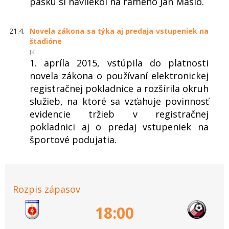
pásku si navliekol na rameno Ján Maslo.
21.4.
Novela zákona sa týka aj predaja vstupeniek na
štadióne
JK
1. apríla 2015, vstúpila do platnosti
novela zákona o používaní elektronickej
registračnej pokladnice a rozšírila okruh
služieb, na ktoré sa vzťahuje povinnosť
evidencie tržieb v registračnej
pokladnici aj o predaj vstupeniek na
športové podujatia.
Rozpis zápasov
18:00