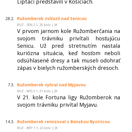
Liptáci predstavili v Košiciach.
28.2.
Ružomberok zvíťazil nad Senicou
RUZ - SEN 2:1, 20.kolo | JK
V prvom jarnom kole Ružomberčania na
svojom trávniku privítali hosťujúcu
Senicu. Už pred stretnutím nastala
kuriózna situácia, keď hosťom neboli
odsúhlasené dresy a tak museli odohrať
zápas v bielych ružomberských dresoch.
7.3.
Ružomberok vyhral nad Myjavou
RUZ - MYJ 2:1, 21.kolo | JK
V 21. kole Fortuna ligy Ružomberok na
svojom trávniku privítal Myjavu.
14.3.
Ružomberok remizoval s Banskou Bystricou
RUZ - BBY 1:1, 22.kolo | JK