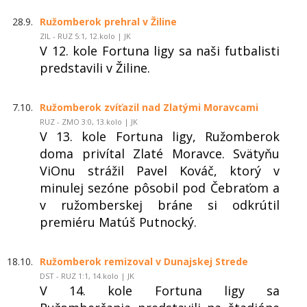
28.9.
Ružomberok prehral v Žiline
ZIL - RUZ 5:1, 12.kolo | JK
V 12. kole Fortuna ligy sa naši futbalisti
predstavili v Žiline.
7.10.
Ružomberok zvíťazil nad Zlatými Moravcami
RUZ - ZMO 3:0, 13.kolo | JK
V 13. kole Fortuna ligy, Ružomberok
doma privítal Zlaté Moravce. Svätyňu
ViOnu strážil Pavel Kováč, ktorý v
minulej sezóne pôsobil pod Čebraťom a
v ružomberskej bráne si odkrútil
premiéru Matúš Putnocký.
18.10.
Ružomberok remizoval v Dunajskej Strede
DST - RUZ 1:1, 14.kolo | JK
V 14. kole Fortuna ligy sa