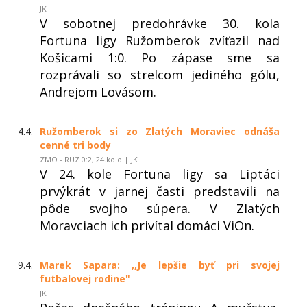
JK
V sobotnej predohrávke 30. kola
Fortuna ligy Ružomberok zvíťazil nad
Košicami 1:0. Po zápase sme sa
rozprávali so strelcom jediného gólu,
Andrejom Lovásom.
4.4.
Ružomberok si zo Zlatých Moraviec odnáša
cenné tri body
ZMO - RUZ 0:2, 24.kolo | JK
V 24. kole Fortuna ligy sa Liptáci
prvýkrát v jarnej časti predstavili na
pôde svojho súpera. V Zlatých
Moravciach ich privítal domáci ViOn.
9.4.
Marek Sapara: ,,Je lepšie byť pri svojej
futbalovej rodine"
JK