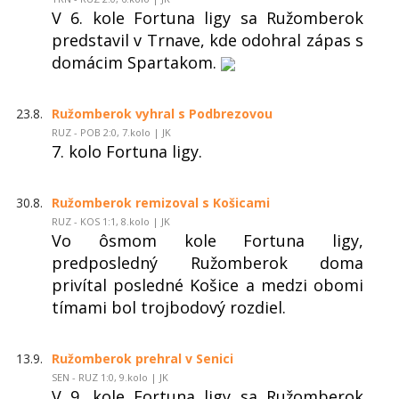
V 6. kole Fortuna ligy sa Ružomberok
predstavil v Trnave, kde odohral zápas s
domácim Spartakom.
23.8.
Ružomberok vyhral s Podbrezovou
RUZ - POB 2:0, 7.kolo | JK
7. kolo Fortuna ligy.
30.8.
Ružomberok remizoval s Košicami
RUZ - KOS 1:1, 8.kolo | JK
Vo ôsmom kole Fortuna ligy,
predposledný Ružomberok doma
privítal posledné Košice a medzi obomi
tímami bol trojbodový rozdiel.
13.9.
Ružomberok prehral v Senici
SEN - RUZ 1:0, 9.kolo | JK
V 9. kole Fortuna ligy sa Ružomberok