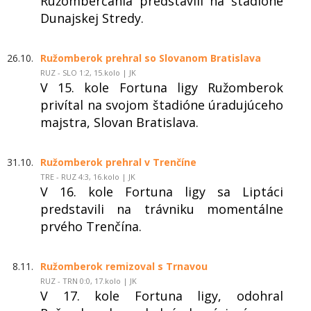
Ružomberčania predstavili na štadióne
Dunajskej Stredy.
26.10.
Ružomberok prehral so Slovanom Bratislava
RUZ - SLO 1:2, 15.kolo | JK
V 15. kole Fortuna ligy Ružomberok
privítal na svojom štadióne úradujúceho
majstra, Slovan Bratislava.
31.10.
Ružomberok prehral v Trenčíne
TRE - RUZ 4:3, 16.kolo | JK
V 16. kole Fortuna ligy sa Liptáci
predstavili na trávniku momentálne
prvého Trenčína.
8.11.
Ružomberok remizoval s Trnavou
RUZ - TRN 0:0, 17.kolo | JK
V 17. kole Fortuna ligy, odohral