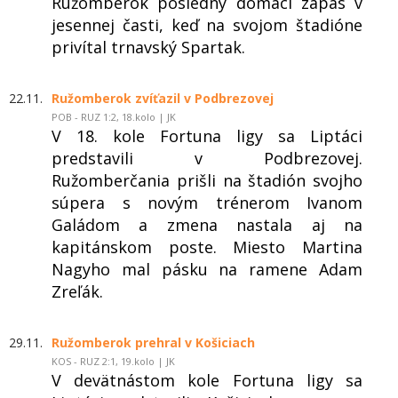
Ružomberok posledný domáci zápas v
jesennej časti, keď na svojom štadióne
privítal trnavský Spartak.
22.11.
Ružomberok zvíťazil v Podbrezovej
POB - RUZ 1:2, 18.kolo | JK
V 18. kole Fortuna ligy sa Liptáci
predstavili v Podbrezovej.
Ružomberčania prišli na štadión svojho
súpera s novým trénerom Ivanom
Galádom a zmena nastala aj na
kapitánskom poste. Miesto Martina
Nagyho mal pásku na ramene Adam
Zreľák.
29.11.
Ružomberok prehral v Košiciach
KOS - RUZ 2:1, 19.kolo | JK
V devätnástom kole Fortuna ligy sa