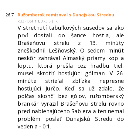
26.7.
Ružomberok remizoval s Dunajskou Stredou
RUZ - DST 1:1, 3.kolo | JK
V stretnutí tabuľkových susedov sa ako
prví dostali do šance hostia, ale
Brašeňovu strelu z 13. minúty
zneškodnil Lešňovský. O sedem minút
neskôr zahrával Almaský priamy kop a
loptu, ktorá prešla cez hradbu tiel,
musel skrotiť hosťujúci gólman. V 26.
minúte strieľal zblízka nepresne
hosťujúci Jurčo. Keď sa už zdalo, že
polčas skončí bez gólov, ružomberský
brankár vyrazil Brašeňovu strelu rovno
pred nabiehajúceho Sablera a ten nemal
problém poslať Dunajskú Stredu do
vedenia - 0:1.