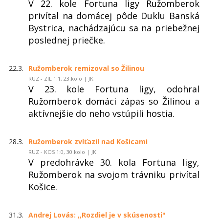
V 22. kole Fortuna ligy Ružomberok
privítal na domácej pôde Duklu Banská
Bystrica, nachádzajúcu sa na priebežnej
poslednej priečke.
22.3.
Ružomberok remizoval so Žilinou
RUZ - ZIL 1:1, 23.kolo | JK
V 23. kole Fortuna ligy, odohral
Ružomberok domáci zápas so Žilinou a
aktívnejšie do neho vstúpili hostia.
28.3.
Ružomberok zvíťazil nad Košicami
RUZ - KOS 1:0, 30.kolo | JK
V predohrávke 30. kola Fortuna ligy,
Ružomberok na svojom trávniku privítal
Košice.
31.3.
Andrej Lovás: ,,Rozdiel je v skúsenosti"