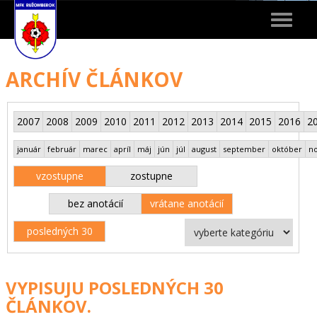
Toggle
navigat
ARCHÍV ČLÁNKOV
2007
2008
2009
2010
2011
2012
2013
2014
2015
2016
2
január
február
marec
apríl
máj
jún
júl
august
september
október
n
vzostupne
zostupne
bez anotácií
vrátane anotácií
posledných 30
VYPISUJU POSLEDNÝCH 30
ČLÁNKOV.