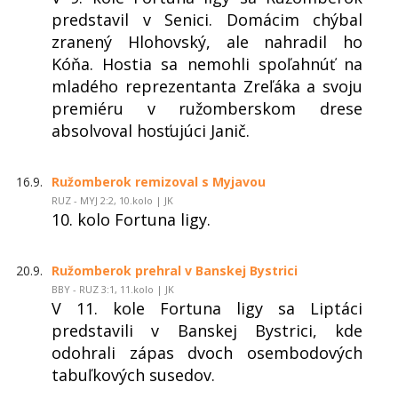
predstavil v Senici. Domácim chýbal
zranený Hlohovský, ale nahradil ho
Kóňa. Hostia sa nemohli spoľahnúť na
mladého reprezentanta Zreľáka a svoju
premiéru v ružomberskom drese
absolvoval hosťujúci Janič.
16.9.
Ružomberok remizoval s Myjavou
RUZ - MYJ 2:2, 10.kolo | JK
10. kolo Fortuna ligy.
20.9.
Ružomberok prehral v Banskej Bystrici
BBY - RUZ 3:1, 11.kolo | JK
V 11. kole Fortuna ligy sa Liptáci
predstavili v Banskej Bystrici, kde
odohrali zápas dvoch osembodových
tabuľkových susedov.