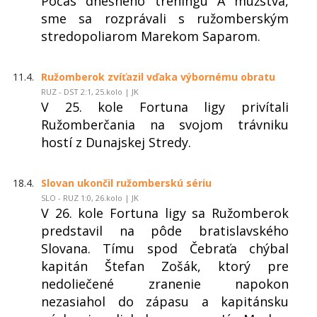
Počas dnešného tréningu A mužstva,
sme sa rozprávali s ružomberským
stredopoliarom Marekom Saparom.
11.4.
Ružomberok zvíťazil vďaka výbornému obratu
RUZ - DST 2:1, 25.kolo | JK
V 25. kole Fortuna ligy privítali
Ružomberčania na svojom trávniku
hostí z Dunajskej Stredy.
18.4.
Slovan ukončil ružomberskú sériu
SLO - RUZ 1:0, 26.kolo | JK
V 26. kole Fortuna ligy sa Ružomberok
predstavil na pôde bratislavského
Slovana. Tímu spod Čebraťa chýbal
kapitán Štefan Zošák, ktorý pre
nedoliečené zranenie napokon
nezasiahol do zápasu a kapitánsku