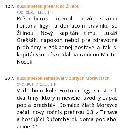
12.7.
Ružomberok prehral so Žilinou
RUZ - ZIL 0:1, 1.kolo | JK
Ružomberok otvoril novú sezónu
Fortuna ligy na domácom trávniku so
Žilinou. Nový kapitán tímu, Lukáš
Greššák, napokon nebol pre zdravotné
problémy v základnej zostave a tak si
kapitánsku pásku dal na rameno Martin
Nosek.
20.7.
Ružomberok remizoval v Zlatých Moravciach
ZMO - RUZ 1:1, 2.kolo | JK
V druhom kole Fortuna ligy sa stretli
dva tímy, ktorým nevyšiel úvodný zápas
podľa predstáv. Domáce Zlaté Moravce
začali nový ročník prehrou 0:3 v Trnave
a hosťujúci Ružomberok doma podľahol
Žiline 0:1.