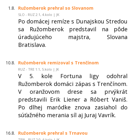
1.8.
Ružomberok prehral so Slovanom
SLO - RUZ 2:1, 4.kolo | JK
Po domácej remíze s Dunajskou Stredou
sa Ružomberok predstavil na pôde
úradujúceho majstra, Slovana
Bratislava.
10.8.
Ružomberok remizoval s Trenčínom
RUZ - TRE 1:1, 5.kolo | JK
V 5. kole Fortuna ligy odohral
Ružomberok domáci zápas s Trenčínom.
V oranžovom drese sa prvýkrát
predstavili Erik Liener a Róbert Vaniš.
Po dlhej maródke znova zasiahol do
súťažného merania síl aj Juraj Vavrík.
16.8.
Ružomberok prehral s Trnavou
TRN - RUZ 2:0, 6.kolo | JK