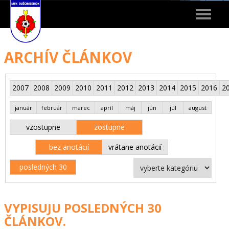
Toggle
navigat
ARCHÍV ČLÁNKOV
2007
2008
2009
2010
2011
2012
2013
2014
2015
2016
2
január
február
marec
apríl
máj
jún
júl
august
vzostupne
zostupne
bez anotácií
vrátane anotácií
posledných 30
VYPISUJU POSLEDNÝCH 30
ČLÁNKOV.