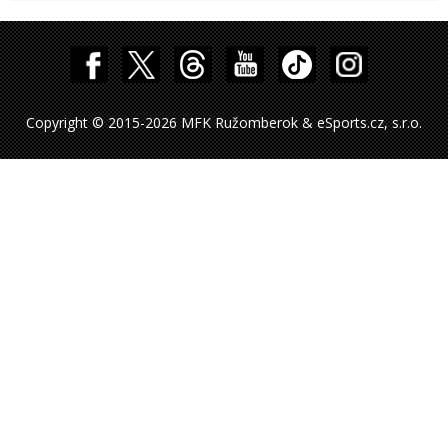
Copyright © 2015-2026 MFK Ružomberok & eSports.cz, s.r.o.