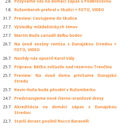
2.8.
Pozývame vás na domáci zápas s Podbrezovou
1.8.
Ružomberok prehral v Skalici + FOTO, VIDEO
31.7.
Preview: Cestujeme do Skalice
27.7.
Výsledky mládežníckych tímov
27.7.
Martin Boďa zariadil deľbu bodov
26.7.
Na úvod sezóny remíza s Dunajskou Stredou +
FOTO, VIDEO
26.7.
Navždy nás opustil Karol Vály
25.7.
Príprava: Béčko zvíťazilo nad rezervou Trenčína
25.7.
Preview: Na úvod doma privítame Dunajskú
Stredu
25.7.
Kevin Huňa bude pôsobiť v Ružomberku
24.7.
Predstavujeme nové čierno-oranžové dresy
23.7.
Akreditácia na domáci zápas s Dunajskou
Stredou
22.7.
Starší dorast posilnil Rocco Baravelli