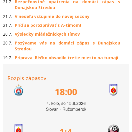
21.7.
Bezpečnostné opatrenia na domáci zápas s
Dunajskou Stredou
21.7.
V nedeľu vstúpime do novej sezóny
21.7.
Príď sa porozprávať s A-tímom!
20.7.
Výsledky mládežníckych tímov
20.7.
Pozývame vás na domáci zápas s Dunajskou
Stredou
19.7.
Príprava: Béčko obsadilo tretie miesto na turnaji
Rozpis zápasov
18:00
4. kolo, so 15.8.2026
Slovan - Ružomberok
1:4