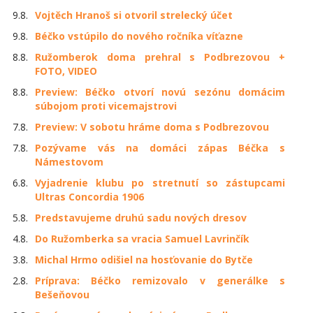
9.8.
Vojtěch Hranoš si otvoril strelecký účet
9.8.
Béčko vstúpilo do nového ročníka víťazne
8.8.
Ružomberok doma prehral s Podbrezovou +
FOTO, VIDEO
8.8.
Preview: Béčko otvorí novú sezónu domácim
súbojom proti vicemajstrovi
7.8.
Preview: V sobotu hráme doma s Podbrezovou
7.8.
Pozývame vás na domáci zápas Béčka s
Námestovom
6.8.
Vyjadrenie klubu po stretnutí so zástupcami
Ultras Concordia 1906
5.8.
Predstavujeme druhú sadu nových dresov
4.8.
Do Ružomberka sa vracia Samuel Lavrinčík
3.8.
Michal Hrmo odišiel na hosťovanie do Bytče
2.8.
Príprava: Béčko remizovalo v generálke s
Bešeňovou