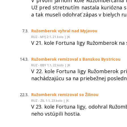
V prvom jarnom kole Ružomberčania na
Už pred stretnutím nastala kuriózna s
a tak museli odohrať zápas v bielych 
7.3.
Ružomberok vyhral nad Myjavou
RUZ - MYJ 2:1, 21.kolo | JK
V 21. kole Fortuna ligy Ružomberok na 
14.3.
Ružomberok remizoval s Banskou Bystricou
RUZ - BBY 1:1, 22.kolo | JK
V 22. kole Fortuna ligy Ružomberok pr
nachádzajúcu sa na priebežnej posledne
22.3.
Ružomberok remizoval so Žilinou
RUZ - ZIL 1:1, 23.kolo | JK
V 23. kole Fortuna ligy, odohral Ružom
neho vstúpili hostia.