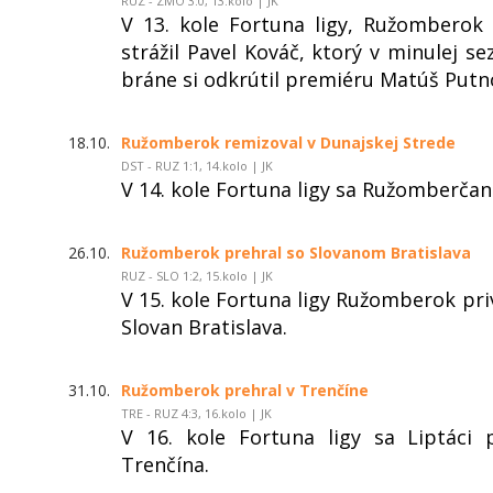
RUZ - ZMO 3:0, 13.kolo | JK
V 13. kole Fortuna ligy, Ružomberok
strážil Pavel Kováč, ktorý v minulej 
bráne si odkrútil premiéru Matúš Putn
18.10.
Ružomberok remizoval v Dunajskej Strede
DST - RUZ 1:1, 14.kolo | JK
V 14. kole Fortuna ligy sa Ružomberčani
26.10.
Ružomberok prehral so Slovanom Bratislava
RUZ - SLO 1:2, 15.kolo | JK
V 15. kole Fortuna ligy Ružomberok pri
Slovan Bratislava.
31.10.
Ružomberok prehral v Trenčíne
TRE - RUZ 4:3, 16.kolo | JK
V 16. kole Fortuna ligy sa Liptáci
Trenčína.