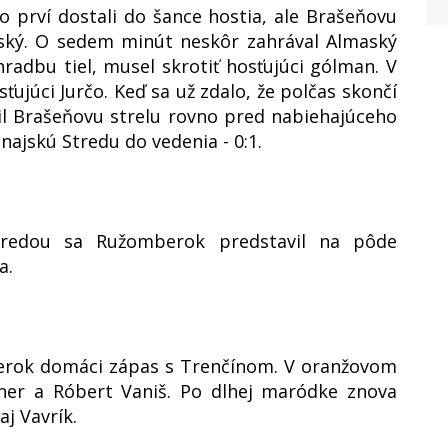
o prví dostali do šance hostia, ale Brašeňovu
vský. O sedem minút neskôr zahrával Almaský
radbu tiel, musel skrotiť hosťujúci gólman. V
ťujúci Jurčo. Keď sa už zdalo, že polčas skončí
il Brašeňovu strelu rovno pred nabiehajúceho
ajskú Stredu do vedenia - 0:1.
redou sa Ružomberok predstavil na pôde
a.
berok domáci zápas s Trenčínom. V oranžovom
iener a Róbert Vaniš. Po dlhej maródke znova
aj Vavrík.