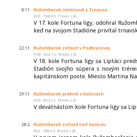
8.11.
Ružomberok remizoval s Trnavou
RUZ - TRN 0:0, 17.kolo | JK
V 17. kole Fortuna ligy, odohral Ružom
keď na svojom štadióne privítal trnavs
22.11.
Ružomberok zvíťazil v Podbrezovej
POB - RUZ 1:2, 18.kolo | JK
V 18. kole Fortuna ligy sa Liptáci pred
štadión svojho súpera s novým trén
kapitánskom poste. Miesto Martina N
29.11.
Ružomberok prehral v Košiciach
KOS - RUZ 2:1, 19.kolo | JK
V devätnástom kole Fortuna ligy sa Lipt
28.2.
Ružomberok zvíťazil nad Senicou
RUZ - SEN 2:1, 20.kolo | JK