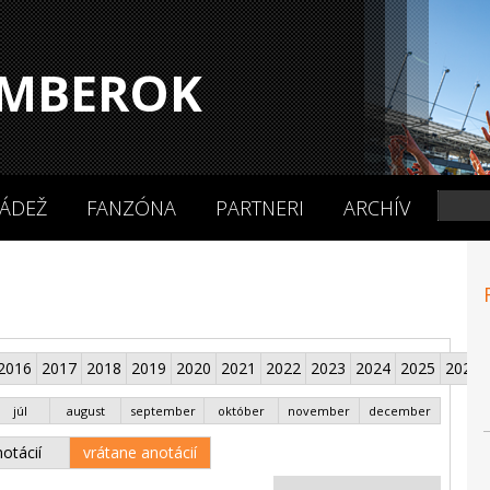
MBEROK
ÁDEŽ
FANZÓNA
PARTNERI
ARCHÍV
2016
2017
2018
2019
2020
2021
2022
2023
2024
2025
2026
júl
august
september
október
november
december
otácií
vrátane anotácií