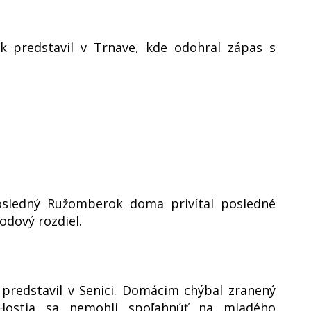
k predstavil v Trnave, kde odohral zápas s
sledný Ružomberok doma privítal posledné
odový rozdiel.
 predstavil v Senici. Domácim chýbal zranený
 Hostia sa nemohli spoľahnúť na mladého