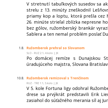
V stretnutí tabuľkových susedov sa ak
strelu z 13. minúty zneškodnil Lešňo
priamy kop a loptu, ktorá prešla cez h
26. minúte strieľal zblízka nepresne hos
bez gólov, ružomberský brankár vyraz
Sablera a ten nemal problém poslať Dun
1.8.
Ružomberok prehral so Slovanom
SLO - RUZ 2:1, 4.kolo | JK
Po domácej remíze s Dunajskou St
úradujúceho majstra, Slovana Bratislav
10.8.
Ružomberok remizoval s Trenčínom
RUZ - TRE 1:1, 5.kolo | JK
V 5. kole Fortuna ligy odohral Ružom
drese sa prvýkrát predstavili Erik L
zasiahol do súťažného merania síl aj Jur