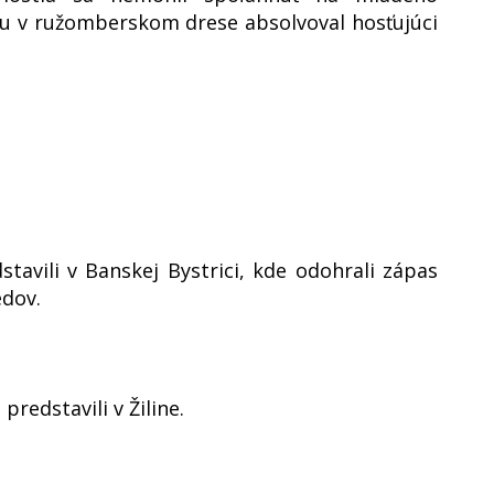
ru v ružomberskom drese absolvoval hosťujúci
stavili v Banskej Bystrici, kde odohrali zápas
dov.
 predstavili v Žiline.