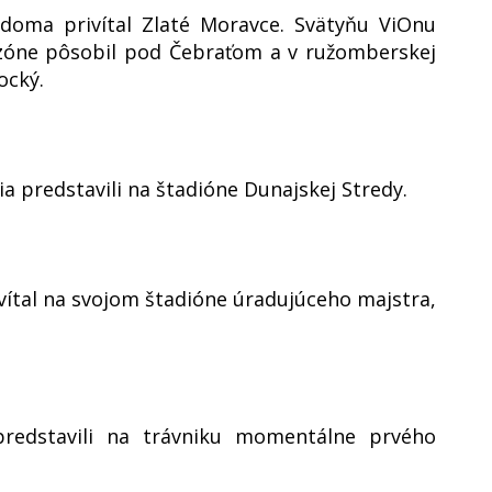
 doma privítal Zlaté Moravce. Svätyňu ViOnu
sezóne pôsobil pod Čebraťom a v ružomberskej
ocký.
a predstavili na štadióne Dunajskej Stredy.
vítal na svojom štadióne úradujúceho majstra,
 predstavili na trávniku momentálne prvého