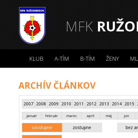
MFK
RUŽO
KLUB
A-TÍM
B-TÍM
ŽENY
ML
ARCHÍV ČLÁNKOV
2007
2008
2009
2010
2011
2012
2013
2014
2015
január
február
marec
apríl
máj
jún
vzostupne
zostupne
bez an