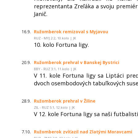
reprezentanta Zreľáka a svoju premié
Janič.
16.9.
Ružomberok remizoval s Myjavou
RUZ - MYJ 2:2, 10.kolo | JK
10. kolo Fortuna ligy.
20.9.
Ružomberok prehral v Banskej Bystrici
BBY - RUZ 3:1, 11.kolo | JK
V 11. kole Fortuna ligy sa Liptáci pred
dvoch osembodových tabuľkových suse
28.9.
Ružomberok prehral v Žiline
ZIL - RUZ 5:1, 12.kolo | JK
V 12. kole Fortuna ligy sa naši futbalisti
7.10.
Ružomberok zvíťazil nad Zlatými Moravcami