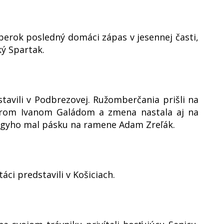
berok posledný domáci zápas v jesennej časti,
ký Spartak.
stavili v Podbrezovej. Ružomberčania prišli na
erom Ivanom Galádom a zmena nastala aj na
agyho mal pásku na ramene Adam Zreľák.
áci predstavili v Košiciach.