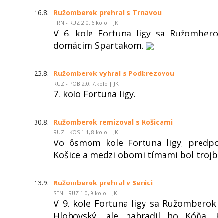
16.8.
Ružomberok prehral s Trnavou
TRN - RUZ 2:0, 6.kolo | JK
V 6. kole Fortuna ligy sa Ružombero
domácim Spartakom.
23.8.
Ružomberok vyhral s Podbrezovou
RUZ - POB 2:0, 7.kolo | JK
7. kolo Fortuna ligy.
30.8.
Ružomberok remizoval s Košicami
RUZ - KOS 1:1, 8.kolo | JK
Vo ôsmom kole Fortuna ligy, predpo
Košice a medzi obomi tímami bol trojb
13.9.
Ružomberok prehral v Senici
SEN - RUZ 1:0, 9.kolo | JK
V 9. kole Fortuna ligy sa Ružomberok
Hlohovský, ale nahradil ho Kóňa.