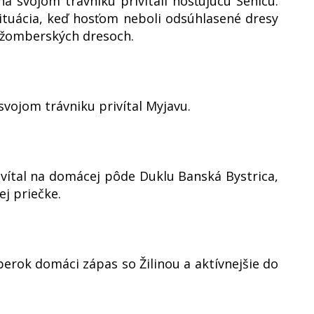
 svojom trávniku privítali hosťujúcu Senicu.
ituácia, keď hosťom neboli odsúhlasené dresy
ružomberských dresoch.
svojom trávniku privítal Myjavu.
ivítal na domácej pôde Duklu Banská Bystrica,
j priečke.
berok domáci zápas so Žilinou a aktívnejšie do