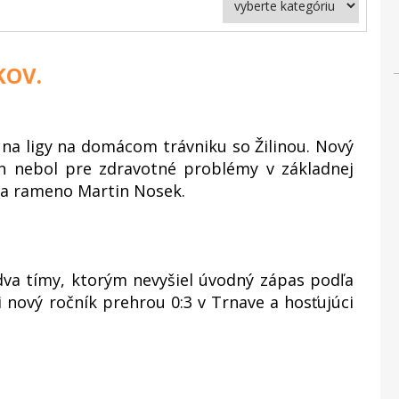
KOV.
na ligy na domácom trávniku so Žilinou. Nový
n nebol pre zdravotné problémy v základnej
 na rameno Martin Nosek.
 dva tímy, ktorým nevyšiel úvodný zápas podľa
 nový ročník prehrou 0:3 v Trnave a hosťujúci