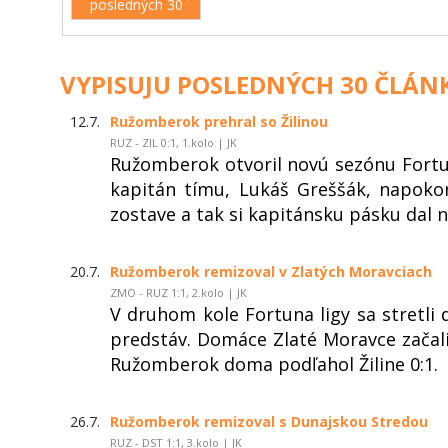
posledných 30
VYPISUJU POSLEDNÝCH 30 ČLÁN
12.7.
Ružomberok prehral so Žilinou
RUZ - ZIL 0:1, 1.kolo | JK
Ružomberok otvoril novú sezónu Fortu
kapitán tímu, Lukáš Greššák, napoko
zostave a tak si kapitánsku pásku dal
20.7.
Ružomberok remizoval v Zlatých Moravciach
ZMO - RUZ 1:1, 2.kolo | JK
V druhom kole Fortuna ligy sa stretli
predstáv. Domáce Zlaté Moravce začali
Ružomberok doma podľahol Žiline 0:1.
26.7.
Ružomberok remizoval s Dunajskou Stredou
RUZ - DST 1:1, 3.kolo | JK