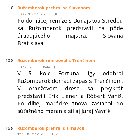
1.8.
Ružomberok prehral so Slovanom
SLO - RUZ 2:1, 4.kolo | JK
Po domácej remíze s Dunajskou Stredou
sa Ružomberok predstavil na pôde
úradujúceho majstra, Slovana
Bratislava.
10.8.
Ružomberok remizoval s Trenčínom
RUZ - TRE 1:1, 5.kolo | JK
V 5. kole Fortuna ligy odohral
Ružomberok domáci zápas s Trenčínom.
V oranžovom drese sa prvýkrát
predstavili Erik Liener a Róbert Vaniš.
Po dlhej maródke znova zasiahol do
súťažného merania síl aj Juraj Vavrík.
16.8.
Ružomberok prehral s Trnavou
TRN - RUZ 2:0, 6.kolo | JK