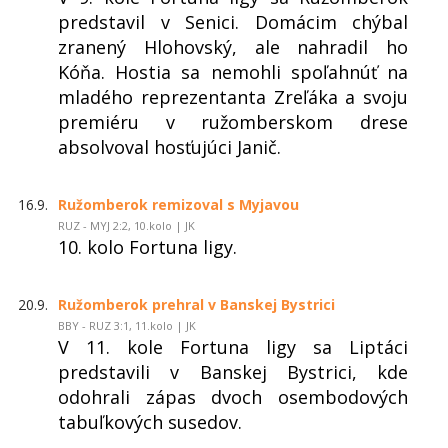
predstavil v Senici. Domácim chýbal
zranený Hlohovský, ale nahradil ho
Kóňa. Hostia sa nemohli spoľahnúť na
mladého reprezentanta Zreľáka a svoju
premiéru v ružomberskom drese
absolvoval hosťujúci Janič.
16.9.
Ružomberok remizoval s Myjavou
RUZ - MYJ 2:2, 10.kolo | JK
10. kolo Fortuna ligy.
20.9.
Ružomberok prehral v Banskej Bystrici
BBY - RUZ 3:1, 11.kolo | JK
V 11. kole Fortuna ligy sa Liptáci
predstavili v Banskej Bystrici, kde
odohrali zápas dvoch osembodových
tabuľkových susedov.