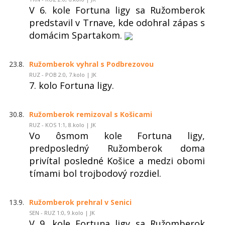
V 6. kole Fortuna ligy sa Ružomberok
predstavil v Trnave, kde odohral zápas s
domácim Spartakom.
23.8.
Ružomberok vyhral s Podbrezovou
RUZ - POB 2:0, 7.kolo | JK
7. kolo Fortuna ligy.
30.8.
Ružomberok remizoval s Košicami
RUZ - KOS 1:1, 8.kolo | JK
Vo ôsmom kole Fortuna ligy,
predposledný Ružomberok doma
privítal posledné Košice a medzi obomi
tímami bol trojbodový rozdiel.
13.9.
Ružomberok prehral v Senici
SEN - RUZ 1:0, 9.kolo | JK
V 9. kole Fortuna ligy sa Ružomberok