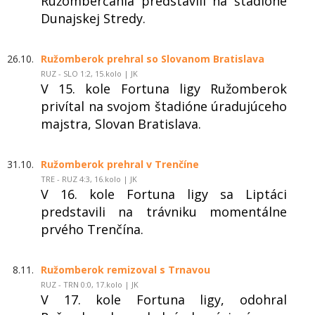
Ružomberčania predstavili na štadióne
Dunajskej Stredy.
26.10.
Ružomberok prehral so Slovanom Bratislava
RUZ - SLO 1:2, 15.kolo | JK
V 15. kole Fortuna ligy Ružomberok
privítal na svojom štadióne úradujúceho
majstra, Slovan Bratislava.
31.10.
Ružomberok prehral v Trenčíne
TRE - RUZ 4:3, 16.kolo | JK
V 16. kole Fortuna ligy sa Liptáci
predstavili na trávniku momentálne
prvého Trenčína.
8.11.
Ružomberok remizoval s Trnavou
RUZ - TRN 0:0, 17.kolo | JK
V 17. kole Fortuna ligy, odohral