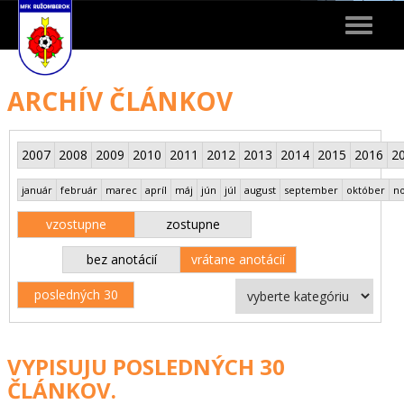
Toggle
navigat
ARCHÍV ČLÁNKOV
2007
2008
2009
2010
2011
2012
2013
2014
2015
2016
2
január
február
marec
apríl
máj
jún
júl
august
september
október
n
vzostupne
zostupne
bez anotácií
vrátane anotácií
posledných 30
VYPISUJU POSLEDNÝCH 30
ČLÁNKOV.