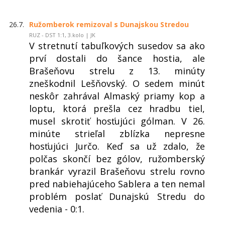
26.7.
Ružomberok remizoval s Dunajskou Stredou
RUZ - DST 1:1, 3.kolo | JK
V stretnutí tabuľkových susedov sa ako
prví dostali do šance hostia, ale
Brašeňovu strelu z 13. minúty
zneškodnil Lešňovský. O sedem minút
neskôr zahrával Almaský priamy kop a
loptu, ktorá prešla cez hradbu tiel,
musel skrotiť hosťujúci gólman. V 26.
minúte strieľal zblízka nepresne
hosťujúci Jurčo. Keď sa už zdalo, že
polčas skončí bez gólov, ružomberský
brankár vyrazil Brašeňovu strelu rovno
pred nabiehajúceho Sablera a ten nemal
problém poslať Dunajskú Stredu do
vedenia - 0:1.