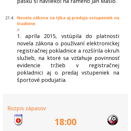
pásku si navliekol na rameno Ján Maslo.
21.4.
Novela zákona sa týka aj predaja vstupeniek na
štadióne
JK
1. apríla 2015, vstúpila do platnosti
novela zákona o používaní elektronickej
registračnej pokladnice a rozšírila okruh
služieb, na ktoré sa vzťahuje povinnosť
evidencie tržieb v registračnej
pokladnici aj o predaj vstupeniek na
športové podujatia.
Rozpis zápasov
18:00