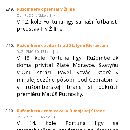
28.9.
Ružomberok prehral v Žiline
ZIL - RUZ 5:1, 12.kolo | JK
V 12. kole Fortuna ligy sa naši futbalisti
predstavili v Žiline.
7.10.
Ružomberok zvíťazil nad Zlatými Moravcami
RUZ - ZMO 3:0, 13.kolo | JK
V 13. kole Fortuna ligy, Ružomberok
doma privítal Zlaté Moravce. Svätyňu
ViOnu strážil Pavel Kováč, ktorý v
minulej sezóne pôsobil pod Čebraťom a
v ružomberskej bráne si odkrútil
premiéru Matúš Putnocký.
18.10.
Ružomberok remizoval v Dunajskej Strede
DST - RUZ 1:1, 14.kolo | JK
V 14. kole Fortuna ligy sa