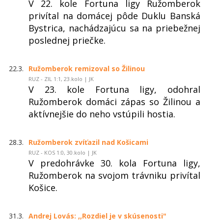
V 22. kole Fortuna ligy Ružomberok
privítal na domácej pôde Duklu Banská
Bystrica, nachádzajúcu sa na priebežnej
poslednej priečke.
22.3.
Ružomberok remizoval so Žilinou
RUZ - ZIL 1:1, 23.kolo | JK
V 23. kole Fortuna ligy, odohral
Ružomberok domáci zápas so Žilinou a
aktívnejšie do neho vstúpili hostia.
28.3.
Ružomberok zvíťazil nad Košicami
RUZ - KOS 1:0, 30.kolo | JK
V predohrávke 30. kola Fortuna ligy,
Ružomberok na svojom trávniku privítal
Košice.
31.3.
Andrej Lovás: ,,Rozdiel je v skúsenosti"