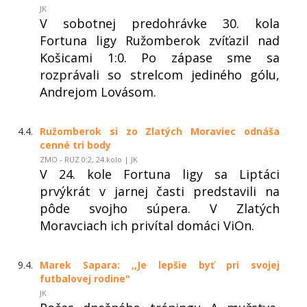
JK
V sobotnej predohrávke 30. kola
Fortuna ligy Ružomberok zvíťazil nad
Košicami 1:0. Po zápase sme sa
rozprávali so strelcom jediného gólu,
Andrejom Lovásom.
4.4.
Ružomberok si zo Zlatých Moraviec odnáša
cenné tri body
ZMO - RUZ 0:2, 24.kolo | JK
V 24. kole Fortuna ligy sa Liptáci
prvýkrát v jarnej časti predstavili na
pôde svojho súpera. V Zlatých
Moravciach ich privítal domáci ViOn.
9.4.
Marek Sapara: ,,Je lepšie byť pri svojej
futbalovej rodine"
JK