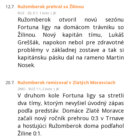
12.7.
Ružomberok prehral so Žilinou
RUZ - ZIL 0:1, 1.kolo | JK
Ružomberok otvoril novú sezónu
Fortuna ligy na domácom trávniku so
Žilinou. Nový kapitán tímu, Lukáš
Greššák, napokon nebol pre zdravotné
problémy v základnej zostave a tak si
kapitánsku pásku dal na rameno Martin
Nosek.
20.7.
Ružomberok remizoval v Zlatých Moravciach
ZMO - RUZ 1:1, 2.kolo | JK
V druhom kole Fortuna ligy sa stretli
dva tímy, ktorým nevyšiel úvodný zápas
podľa predstáv. Domáce Zlaté Moravce
začali nový ročník prehrou 0:3 v Trnave
a hosťujúci Ružomberok doma podľahol
Žiline 0:1.