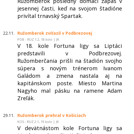
Ružomberok posledný domáci zápas v
jesennej časti, keď na svojom štadióne
privítal trnavský Spartak.
22.11.
Ružomberok zvíťazil v Podbrezovej
POB - RUZ 1:2, 18.kolo | JK
V 18. kole Fortuna ligy sa Liptáci
predstavili v Podbrezovej.
Ružomberčania prišli na štadión svojho
súpera s novým trénerom Ivanom
Galádom a zmena nastala aj na
kapitánskom poste. Miesto Martina
Nagyho mal pásku na ramene Adam
Zreľák.
29.11.
Ružomberok prehral v Košiciach
KOS - RUZ 2:1, 19.kolo | JK
V devätnástom kole Fortuna ligy sa