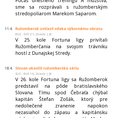
Počas dnešného tréningu A mužstva,
sme sa rozprávali s ružomberským
stredopoliarom Marekom Saparom.
11.4.
Ružomberok zvíťazil vďaka výbornému obratu
RUZ - DST 2:1, 25.kolo | JK
V 25. kole Fortuna ligy privítali
Ružomberčania na svojom trávniku
hostí z Dunajskej Stredy.
18.4.
Slovan ukončil ružomberskú sériu
SLO - RUZ 1:0, 26.kolo | JK
V 26. kole Fortuna ligy sa Ružomberok
predstavil na pôde bratislavského
Slovana. Tímu spod Čebraťa chýbal
kapitán Štefan Zošák, ktorý pre
nedoliečené zranenie napokon
nezasiahol do zápasu a kapitánsku