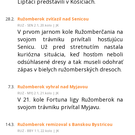
Liptáci predstavili v Košiciach.
28.2.
Ružomberok zvíťazil nad Senicou
RUZ - SEN 2:1, 20.kolo | JK
V prvom jarnom kole Ružomberčania na
svojom trávniku privítali hosťujúcu
Senicu. Už pred stretnutím nastala
kuriózna situácia, keď hosťom neboli
odsúhlasené dresy a tak museli odohrať
zápas v bielych ružomberských dresoch.
7.3.
Ružomberok vyhral nad Myjavou
RUZ - MYJ 2:1, 21.kolo | JK
V 21. kole Fortuna ligy Ružomberok na
svojom trávniku privítal Myjavu.
14.3.
Ružomberok remizoval s Banskou Bystricou
RUZ - BBY 1:1, 22.kolo | JK