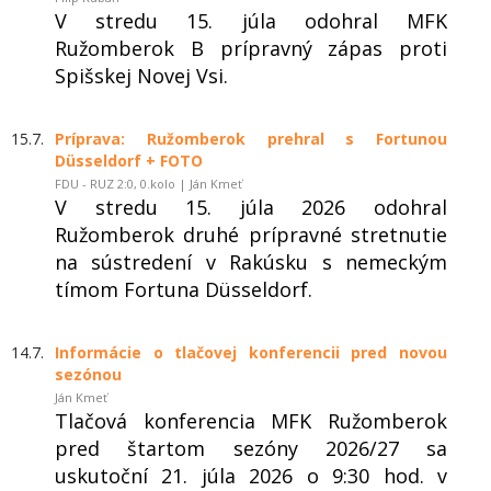
V stredu 15. júla odohral MFK
Ružomberok B prípravný zápas proti
Spišskej Novej Vsi.
15.7.
Príprava: Ružomberok prehral s Fortunou
Düsseldorf + FOTO
FDU - RUZ 2:0, 0.kolo | Ján Kmeť
V stredu 15. júla 2026 odohral
Ružomberok druhé prípravné stretnutie
na sústredení v Rakúsku s nemeckým
tímom Fortuna Düsseldorf.
14.7.
Informácie o tlačovej konferencii pred novou
sezónou
Ján Kmeť
Tlačová konferencia MFK Ružomberok
pred štartom sezóny 2026/27 sa
uskutoční 21. júla 2026 o 9:30 hod. v