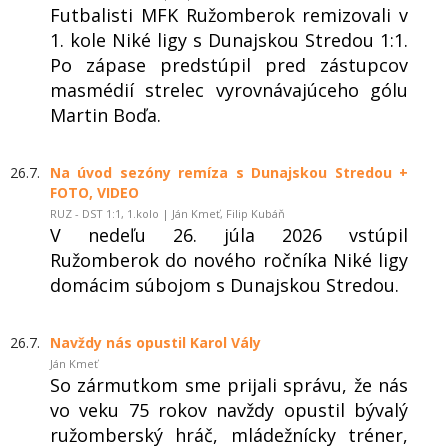
Futbalisti MFK Ružomberok remizovali v
1. kole Niké ligy s Dunajskou Stredou 1:1.
Po zápase predstúpil pred zástupcov
masmédií strelec vyrovnávajúceho gólu
Martin Boďa.
26.7.
Na úvod sezóny remíza s Dunajskou Stredou +
FOTO, VIDEO
RUZ - DST 1:1, 1.kolo | Ján Kmeť, Filip Kubáň
V nedeľu 26. júla 2026 vstúpil
Ružomberok do nového ročníka Niké ligy
domácim súbojom s Dunajskou Stredou.
26.7.
Navždy nás opustil Karol Vály
Ján Kmeť
So zármutkom sme prijali správu, že nás
vo veku 75 rokov navždy opustil bývalý
ružomberský hráč, mládežnícky tréner,