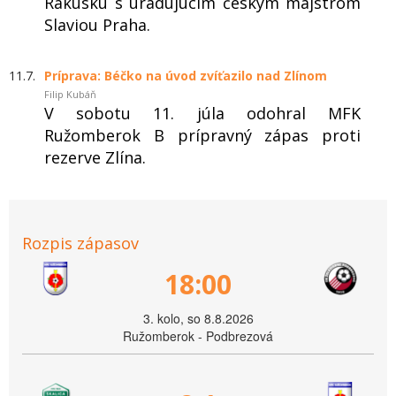
Rakúsku s úradujúcim českým majstrom
Slaviou Praha.
11.7.
Príprava: Béčko na úvod zvíťazilo nad Zlínom
Filip Kubáň
V sobotu 11. júla odohral MFK
Ružomberok B prípravný zápas proti
rezerve Zlína.
Rozpis zápasov
18:00
3. kolo, so 8.8.2026
Ružomberok - Podbrezová