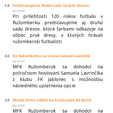
5.8.
Predstavujeme druhú sadu nových dresov
Ján Kmeť
Pri príležitosti 120 rokov futbalu v
Ružomberku predstavujeme aj druhú
sadu dresov, ktorá farbami odkazuje na
vôbec prvé dresy, v ktorých hrávali
ružomberskí futbalisti.
4.8.
Do Ružomberka sa vracia Samuel Lavrinčík
Ján Kmeť
MFK Ružomberok sa dohodol na
polročnom hosťovaní Samuela Lavrinčíka
z klubu FK Jablonec s možnosťou
následného uplatnenia opcie.
3.8.
Michal Hrmo odišiel na hosťovanie do Bytče
Ján Kmeť
MFK Ružomberok sa dohodol na