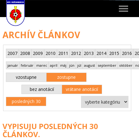
Toggle
navigat
ARCHÍV ČLÁNKOV
2007
2008
2009
2010
2011
2012
2013
2014
2015
2016
2
január
február
marec
apríl
máj
jún
júl
august
september
október
n
vzostupne
zostupne
bez anotácií
vrátane anotácií
posledných 30
VYPISUJU POSLEDNÝCH 30
ČLÁNKOV.