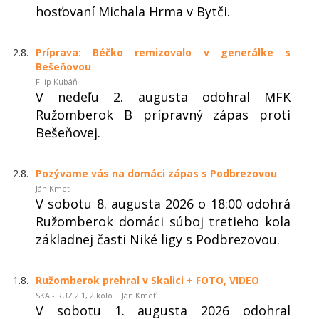
hosťovaní Michala Hrma v Bytči.
2.8.
Príprava: Béčko remizovalo v generálke s
Bešeňovou
Filip Kubáň
V nedeľu 2. augusta odohral MFK
Ružomberok B prípravný zápas proti
Bešeňovej.
2.8.
Pozývame vás na domáci zápas s Podbrezovou
Ján Kmeť
V sobotu 8. augusta 2026 o 18:00 odohrá
Ružomberok domáci súboj tretieho kola
základnej časti Niké ligy s Podbrezovou.
1.8.
Ružomberok prehral v Skalici + FOTO, VIDEO
SKA - RUZ 2:1, 2.kolo | Ján Kmeť
V sobotu 1. augusta 2026 odohral