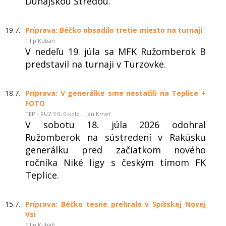
Dunajskou Stredou.
19.7.
Príprava: Béčko obsadilo tretie miesto na turnaji
Filip Kubáň
V nedeľu 19. júla sa MFK Ružomberok B
predstavil na turnaji v Turzovke.
18.7.
Príprava: V generálke sme nestačili na Teplice +
FOTO
TEP - RUZ 3:0, 0.kolo | Ján Kmeť
V sobotu 18. júla 2026 odohral
Ružomberok na sústredení v Rakúsku
generálku pred začiatkom nového
ročníka Niké ligy s českým tímom FK
Teplice.
15.7.
Príprava: Béčko tesne prehralo v Spišskej Novej
Vsi
Filip Kubáň