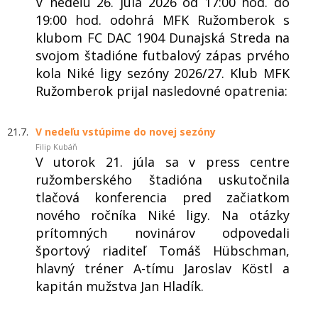
V nedeľu 26. júla 2026 od 17:00 hod. do
19:00 hod. odohrá MFK Ružomberok s
klubom FC DAC 1904 Dunajská Streda na
svojom štadióne futbalový zápas prvého
kola Niké ligy sezóny 2026/27. Klub MFK
Ružomberok prijal nasledovné opatrenia:
21.7.
V nedeľu vstúpime do novej sezóny
Filip Kubáň
V utorok 21. júla sa v press centre
ružomberského štadióna uskutočnila
tlačová konferencia pred začiatkom
nového ročníka Niké ligy. Na otázky
prítomných novinárov odpovedali
športový riaditeľ Tomáš Hübschman,
hlavný tréner A-tímu Jaroslav Köstl a
kapitán mužstva Jan Hladík.