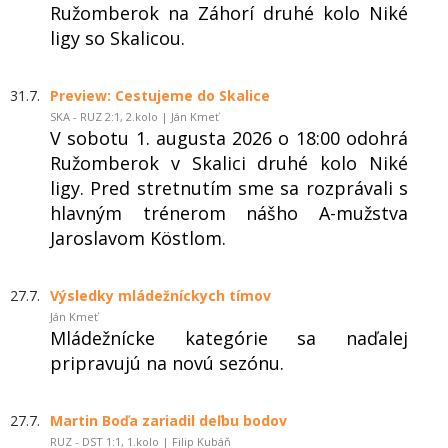
Ružomberok na Záhorí druhé kolo Niké
ligy so Skalicou.
31.7.
Preview: Cestujeme do Skalice
SKA - RUZ 2:1, 2.kolo | Ján Kmeť
V sobotu 1. augusta 2026 o 18:00 odohrá
Ružomberok v Skalici druhé kolo Niké
ligy. Pred stretnutím sme sa rozprávali s
hlavným trénerom nášho A-mužstva
Jaroslavom Köstlom.
27.7.
Výsledky mládežníckych tímov
Ján Kmeť
Mládežnícke kategórie sa naďalej
pripravujú na novú sezónu.
27.7.
Martin Boďa zariadil deľbu bodov
RUZ - DST 1:1, 1.kolo | Filip Kubáň