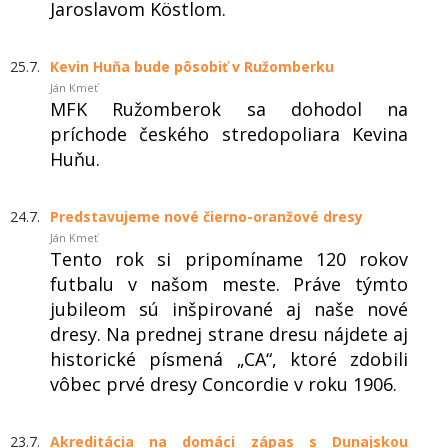
Jaroslavom Köstlom.
25.7.
Kevin Huňa bude pôsobiť v Ružomberku
Ján Kmeť
MFK Ružomberok sa dohodol na
príchode českého stredopoliara Kevina
Huňu.
24.7.
Predstavujeme nové čierno-oranžové dresy
Ján Kmeť
Tento rok si pripomíname 120 rokov
futbalu v našom meste. Práve týmto
jubileom sú inšpirované aj naše nové
dresy. Na prednej strane dresu nájdete aj
historické písmená „CA“, ktoré zdobili
vôbec prvé dresy Concordie v roku 1906.
23.7.
Akreditácia na domáci zápas s Dunajskou