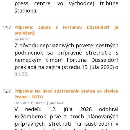
press centre, vo východnej tribúne
štadióna.
14.7.
Príprava: Zápas s Fortunou Düsseldorf je
preložený
Ján Kmeť
Z dôvodu nepriaznivých poveternostných
podmienok sa prípravné stretnutie s
nemeckým tímom Fortuna Düsseldorf
prekladá na zajtra (stredu 15. júla 2026) o
11:00.
12.7.
Príprava: Na úvod sústredenia prehra so Slaviou
Praha + FOTO
SKS - RUZ 3:0, 0.kolo | Ján Kmeť
V nedeľu 12. júla 2026 odohral
Ružomberok prvé z troch plánovaných
prípravných stretnutí na sústredení v