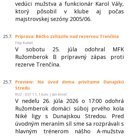
vedúci mužstva a funkcionár Karol Vály,
ktorý pôsobil v klube aj počas
majstrovskej sezóny 2005/06.
25.7.
Príprava: Béčko zvíťazilo nad rezervou Trenčína
Filip Kubáň
V sobotu 25. júla odohral MFK
Ružomberok B prípravný zápas proti
rezerve Trenčína.
25.7.
Preview: Na úvod doma privítame Dunajskú
Stredu
RUZ - DST 1:1, 1.kolo | Ján Kmeť
V nedeľu 26. júla 2026 o 17:00 odohrá
Ružomberok domáci súboj prvého kola
Niké ligy s Dunajskou Stredou. Pred
úvodným meraním síl sme sa rozprávali s
hlavným trénerom nášho A-mužstva