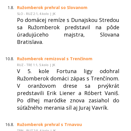
1.8.
Ružomberok prehral so Slovanom
SLO - RUZ 2:1, 4.kolo | JK
Po domácej remíze s Dunajskou Stredou
sa Ružomberok predstavil na pôde
úradujúceho majstra, Slovana
Bratislava.
10.8.
Ružomberok remizoval s Trenčínom
RUZ - TRE 1:1, 5.kolo | JK
V 5. kole Fortuna ligy odohral
Ružomberok domáci zápas s Trenčínom.
V oranžovom drese sa prvýkrát
predstavili Erik Liener a Róbert Vaniš.
Po dlhej maródke znova zasiahol do
súťažného merania síl aj Juraj Vavrík.
16.8.
Ružomberok prehral s Trnavou
TRN - RUZ 2:0, 6.kolo | JK