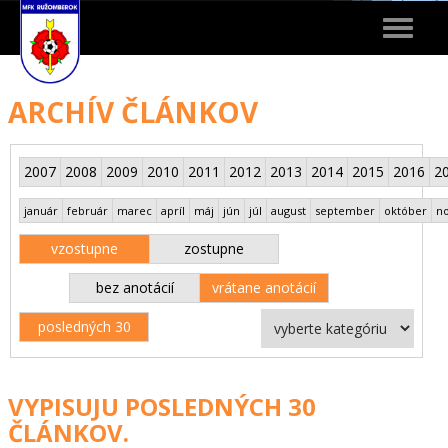
Toggle
navigat
ARCHÍV ČLÁNKOV
2007
2008
2009
2010
2011
2012
2013
2014
2015
2016
2
január
február
marec
apríl
máj
jún
júl
august
september
október
n
vzostupne
zostupne
bez anotácií
vrátane anotácií
posledných 30
VYPISUJU POSLEDNÝCH 30
ČLÁNKOV.