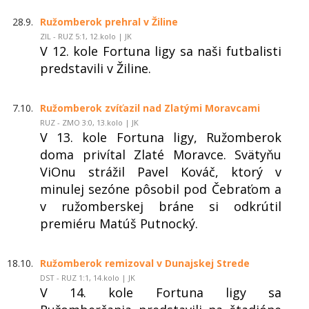
28.9.
Ružomberok prehral v Žiline
ZIL - RUZ 5:1, 12.kolo | JK
V 12. kole Fortuna ligy sa naši futbalisti
predstavili v Žiline.
7.10.
Ružomberok zvíťazil nad Zlatými Moravcami
RUZ - ZMO 3:0, 13.kolo | JK
V 13. kole Fortuna ligy, Ružomberok
doma privítal Zlaté Moravce. Svätyňu
ViOnu strážil Pavel Kováč, ktorý v
minulej sezóne pôsobil pod Čebraťom a
v ružomberskej bráne si odkrútil
premiéru Matúš Putnocký.
18.10.
Ružomberok remizoval v Dunajskej Strede
DST - RUZ 1:1, 14.kolo | JK
V 14. kole Fortuna ligy sa