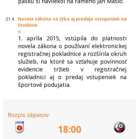
pásku si navliekol na rameno Ján Maslo.
21.4.
Novela zákona sa týka aj predaja vstupeniek na
štadióne
JK
1. apríla 2015, vstúpila do platnosti
novela zákona o používaní elektronickej
registračnej pokladnice a rozšírila okruh
služieb, na ktoré sa vzťahuje povinnosť
evidencie tržieb v registračnej
pokladnici aj o predaj vstupeniek na
športové podujatia.
Rozpis zápasov
18:00