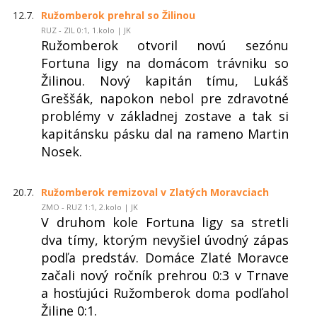
12.7.
Ružomberok prehral so Žilinou
RUZ - ZIL 0:1, 1.kolo | JK
Ružomberok otvoril novú sezónu
Fortuna ligy na domácom trávniku so
Žilinou. Nový kapitán tímu, Lukáš
Greššák, napokon nebol pre zdravotné
problémy v základnej zostave a tak si
kapitánsku pásku dal na rameno Martin
Nosek.
20.7.
Ružomberok remizoval v Zlatých Moravciach
ZMO - RUZ 1:1, 2.kolo | JK
V druhom kole Fortuna ligy sa stretli
dva tímy, ktorým nevyšiel úvodný zápas
podľa predstáv. Domáce Zlaté Moravce
začali nový ročník prehrou 0:3 v Trnave
a hosťujúci Ružomberok doma podľahol
Žiline 0:1.