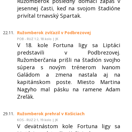
Ružomberok posledný domáci zápas v
jesennej časti, keď na svojom štadióne
privítal trnavský Spartak.
22.11.
Ružomberok zvíťazil v Podbrezovej
POB - RUZ 1:2, 18.kolo | JK
V 18. kole Fortuna ligy sa Liptáci
predstavili v Podbrezovej.
Ružomberčania prišli na štadión svojho
súpera s novým trénerom Ivanom
Galádom a zmena nastala aj na
kapitánskom poste. Miesto Martina
Nagyho mal pásku na ramene Adam
Zreľák.
29.11.
Ružomberok prehral v Košiciach
KOS - RUZ 2:1, 19.kolo | JK
V devätnástom kole Fortuna ligy sa