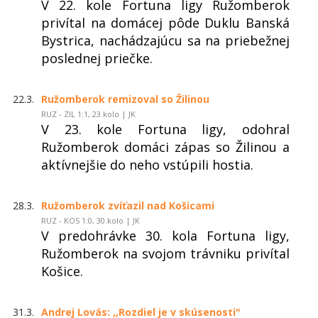
V 22. kole Fortuna ligy Ružomberok
privítal na domácej pôde Duklu Banská
Bystrica, nachádzajúcu sa na priebežnej
poslednej priečke.
22.3.
Ružomberok remizoval so Žilinou
RUZ - ZIL 1:1, 23.kolo | JK
V 23. kole Fortuna ligy, odohral
Ružomberok domáci zápas so Žilinou a
aktívnejšie do neho vstúpili hostia.
28.3.
Ružomberok zvíťazil nad Košicami
RUZ - KOS 1:0, 30.kolo | JK
V predohrávke 30. kola Fortuna ligy,
Ružomberok na svojom trávniku privítal
Košice.
31.3.
Andrej Lovás: ,,Rozdiel je v skúsenosti"