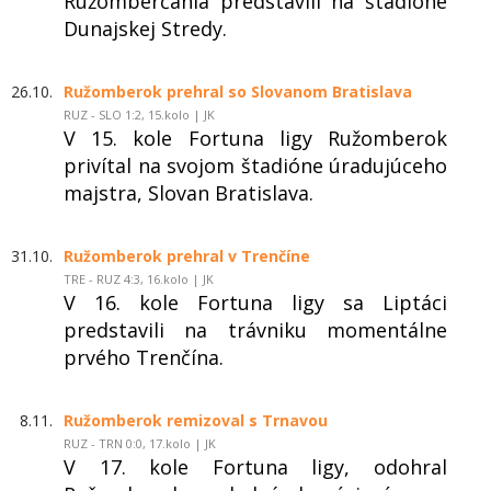
Ružomberčania predstavili na štadióne
Dunajskej Stredy.
26.10.
Ružomberok prehral so Slovanom Bratislava
RUZ - SLO 1:2, 15.kolo | JK
V 15. kole Fortuna ligy Ružomberok
privítal na svojom štadióne úradujúceho
majstra, Slovan Bratislava.
31.10.
Ružomberok prehral v Trenčíne
TRE - RUZ 4:3, 16.kolo | JK
V 16. kole Fortuna ligy sa Liptáci
predstavili na trávniku momentálne
prvého Trenčína.
8.11.
Ružomberok remizoval s Trnavou
RUZ - TRN 0:0, 17.kolo | JK
V 17. kole Fortuna ligy, odohral