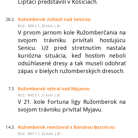
Liptáci predstavili v Košiciach.
28.2.
Ružomberok zvíťazil nad Senicou
RUZ - SEN 2:1, 20.kolo | JK
V prvom jarnom kole Ružomberčania na
svojom trávniku privítali hosťujúcu
Senicu. Už pred stretnutím nastala
kuriózna situácia, keď hosťom neboli
odsúhlasené dresy a tak museli odohrať
zápas v bielych ružomberských dresoch.
7.3.
Ružomberok vyhral nad Myjavou
RUZ - MYJ 2:1, 21.kolo | JK
V 21. kole Fortuna ligy Ružomberok na
svojom trávniku privítal Myjavu.
14.3.
Ružomberok remizoval s Banskou Bystricou
RUZ - BBY 1:1, 22.kolo | JK