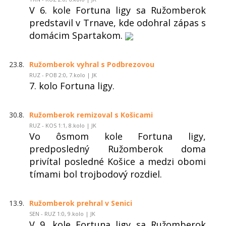
V 6. kole Fortuna ligy sa Ružomberok
predstavil v Trnave, kde odohral zápas s
domácim Spartakom.
23.8.
Ružomberok vyhral s Podbrezovou
RUZ - POB 2:0, 7.kolo | JK
7. kolo Fortuna ligy.
30.8.
Ružomberok remizoval s Košicami
RUZ - KOS 1:1, 8.kolo | JK
Vo ôsmom kole Fortuna ligy,
predposledný Ružomberok doma
privítal posledné Košice a medzi obomi
tímami bol trojbodový rozdiel.
13.9.
Ružomberok prehral v Senici
SEN - RUZ 1:0, 9.kolo | JK
V 9. kole Fortuna ligy sa Ružomberok