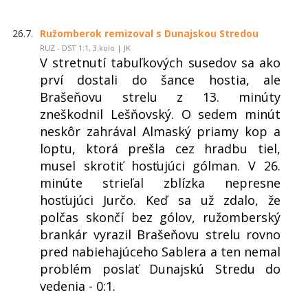
26.7.
Ružomberok remizoval s Dunajskou Stredou
RUZ - DST 1:1, 3.kolo | JK
V stretnutí tabuľkových susedov sa ako
prví dostali do šance hostia, ale
Brašeňovu strelu z 13. minúty
zneškodnil Lešňovský. O sedem minút
neskôr zahrával Almaský priamy kop a
loptu, ktorá prešla cez hradbu tiel,
musel skrotiť hosťujúci gólman. V 26.
minúte strieľal zblízka nepresne
hosťujúci Jurčo. Keď sa už zdalo, že
polčas skončí bez gólov, ružomberský
brankár vyrazil Brašeňovu strelu rovno
pred nabiehajúceho Sablera a ten nemal
problém poslať Dunajskú Stredu do
vedenia - 0:1.