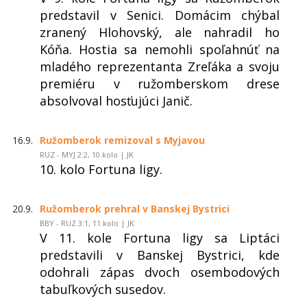
predstavil v Senici. Domácim chýbal
zranený Hlohovský, ale nahradil ho
Kóňa. Hostia sa nemohli spoľahnúť na
mladého reprezentanta Zreľáka a svoju
premiéru v ružomberskom drese
absolvoval hosťujúci Janič.
16.9.
Ružomberok remizoval s Myjavou
RUZ - MYJ 2:2, 10.kolo | JK
10. kolo Fortuna ligy.
20.9.
Ružomberok prehral v Banskej Bystrici
BBY - RUZ 3:1, 11.kolo | JK
V 11. kole Fortuna ligy sa Liptáci
predstavili v Banskej Bystrici, kde
odohrali zápas dvoch osembodových
tabuľkových susedov.