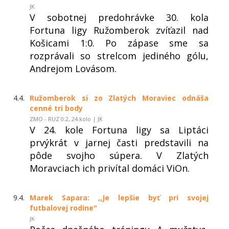
JK
V sobotnej predohrávke 30. kola
Fortuna ligy Ružomberok zvíťazil nad
Košicami 1:0. Po zápase sme sa
rozprávali so strelcom jediného gólu,
Andrejom Lovásom.
4.4.
Ružomberok si zo Zlatých Moraviec odnáša
cenné tri body
ZMO - RUZ 0:2, 24.kolo | JK
V 24. kole Fortuna ligy sa Liptáci
prvýkrát v jarnej časti predstavili na
pôde svojho súpera. V Zlatých
Moravciach ich privítal domáci ViOn.
9.4.
Marek Sapara: ,,Je lepšie byť pri svojej
futbalovej rodine"
JK