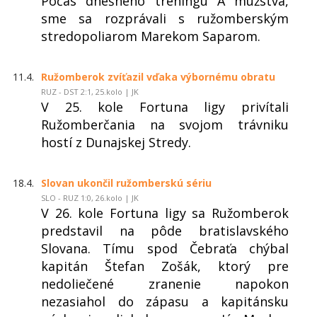
Počas dnešného tréningu A mužstva,
sme sa rozprávali s ružomberským
stredopoliarom Marekom Saparom.
11.4.
Ružomberok zvíťazil vďaka výbornému obratu
RUZ - DST 2:1, 25.kolo | JK
V 25. kole Fortuna ligy privítali
Ružomberčania na svojom trávniku
hostí z Dunajskej Stredy.
18.4.
Slovan ukončil ružomberskú sériu
SLO - RUZ 1:0, 26.kolo | JK
V 26. kole Fortuna ligy sa Ružomberok
predstavil na pôde bratislavského
Slovana. Tímu spod Čebraťa chýbal
kapitán Štefan Zošák, ktorý pre
nedoliečené zranenie napokon
nezasiahol do zápasu a kapitánsku