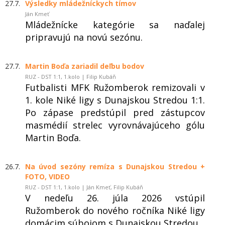
27.7.
Výsledky mládežníckych tímov
Ján Kmeť
Mládežnícke kategórie sa naďalej
pripravujú na novú sezónu.
27.7.
Martin Boďa zariadil deľbu bodov
RUZ - DST 1:1, 1.kolo | Filip Kubáň
Futbalisti MFK Ružomberok remizovali v
1. kole Niké ligy s Dunajskou Stredou 1:1.
Po zápase predstúpil pred zástupcov
masmédií strelec vyrovnávajúceho gólu
Martin Boďa.
26.7.
Na úvod sezóny remíza s Dunajskou Stredou +
FOTO, VIDEO
RUZ - DST 1:1, 1.kolo | Ján Kmeť, Filip Kubáň
V nedeľu 26. júla 2026 vstúpil
Ružomberok do nového ročníka Niké ligy
domácim súbojom s Dunajskou Stredou.