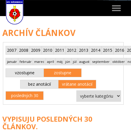
Toggle
navigat
ARCHÍV ČLÁNKOV
2007
2008
2009
2010
2011
2012
2013
2014
2015
2016
2
január
február
marec
apríl
máj
jún
júl
august
september
október
n
vzostupne
zostupne
bez anotácií
vrátane anotácií
posledných 30
VYPISUJU POSLEDNÝCH 30
ČLÁNKOV.