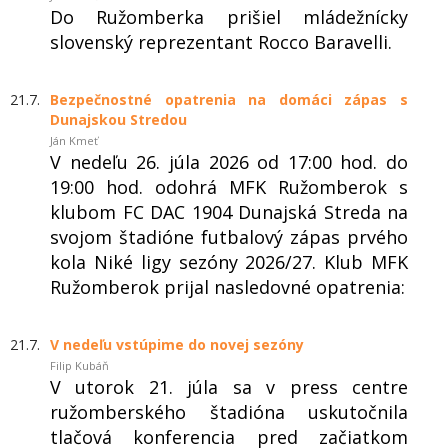
Do Ružomberka prišiel mládežnícky
slovenský reprezentant Rocco Baravelli.
21.7.
Bezpečnostné opatrenia na domáci zápas s
Dunajskou Stredou
Ján Kmeť
V nedeľu 26. júla 2026 od 17:00 hod. do
19:00 hod. odohrá MFK Ružomberok s
klubom FC DAC 1904 Dunajská Streda na
svojom štadióne futbalový zápas prvého
kola Niké ligy sezóny 2026/27. Klub MFK
Ružomberok prijal nasledovné opatrenia:
21.7.
V nedeľu vstúpime do novej sezóny
Filip Kubáň
V utorok 21. júla sa v press centre
ružomberského štadióna uskutočnila
tlačová konferencia pred začiatkom