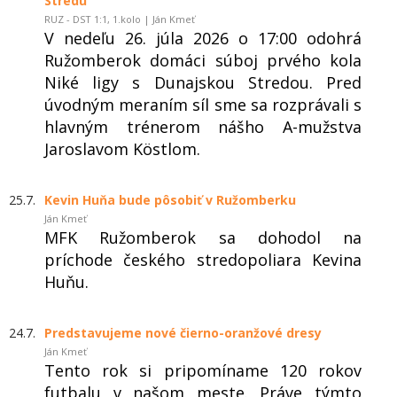
Stredu
RUZ - DST 1:1, 1.kolo | Ján Kmeť
V nedeľu 26. júla 2026 o 17:00 odohrá
Ružomberok domáci súboj prvého kola
Niké ligy s Dunajskou Stredou. Pred
úvodným meraním síl sme sa rozprávali s
hlavným trénerom nášho A-mužstva
Jaroslavom Köstlom.
25.7.
Kevin Huňa bude pôsobiť v Ružomberku
Ján Kmeť
MFK Ružomberok sa dohodol na
príchode českého stredopoliara Kevina
Huňu.
24.7.
Predstavujeme nové čierno-oranžové dresy
Ján Kmeť
Tento rok si pripomíname 120 rokov
futbalu v našom meste. Práve týmto