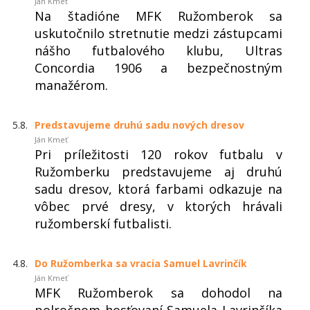
Ján Kmeť
Na štadióne MFK Ružomberok sa
uskutočnilo stretnutie medzi zástupcami
nášho futbalového klubu, Ultras
Concordia 1906 a bezpečnostným
manažérom.
5.8.
Predstavujeme druhú sadu nových dresov
Ján Kmeť
Pri príležitosti 120 rokov futbalu v
Ružomberku predstavujeme aj druhú
sadu dresov, ktorá farbami odkazuje na
vôbec prvé dresy, v ktorých hrávali
ružomberskí futbalisti.
4.8.
Do Ružomberka sa vracia Samuel Lavrinčík
Ján Kmeť
MFK Ružomberok sa dohodol na