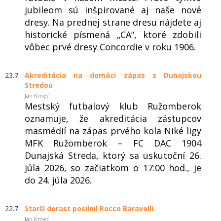
jubileom sú inšpirované aj naše nové
dresy. Na prednej strane dresu nájdete aj
historické písmená „CA“, ktoré zdobili
vôbec prvé dresy Concordie v roku 1906.
23.7.
Akreditácia na domáci zápas s Dunajskou
Stredou
Ján Kmeť
Mestský futbalový klub Ružomberok
oznamuje, že akreditácia zástupcov
masmédií na zápas prvého kola Niké ligy
MFK Ružomberok – FC DAC 1904
Dunajská Streda, ktorý sa uskutoční 26.
júla 2026, so začiatkom o 17:00 hod., je
do 24. júla 2026.
22.7.
Starší dorast posilnil Rocco Baravelli
Ján Kmeť