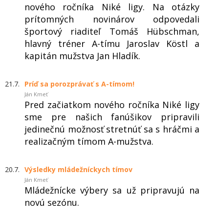
nového ročníka Niké ligy. Na otázky
prítomných novinárov odpovedali
športový riaditeľ Tomáš Hübschman,
hlavný tréner A-tímu Jaroslav Köstl a
kapitán mužstva Jan Hladík.
21.7.
Príď sa porozprávať s A-tímom!
Ján Kmeť
Pred začiatkom nového ročníka Niké ligy
sme pre našich fanúšikov pripravili
jedinečnú možnosť stretnúť sa s hráčmi a
realizačným tímom A-mužstva.
20.7.
Výsledky mládežníckych tímov
Ján Kmeť
Mládežnícke výbery sa už pripravujú na
novú sezónu.