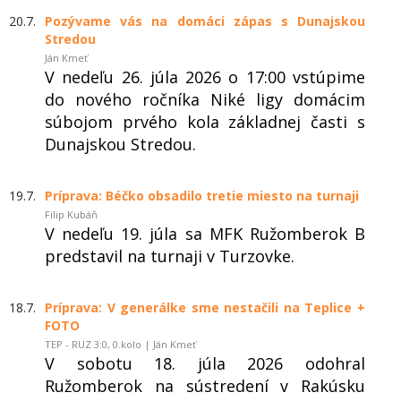
20.7.
Pozývame vás na domáci zápas s Dunajskou
Stredou
Ján Kmeť
V nedeľu 26. júla 2026 o 17:00 vstúpime
do nového ročníka Niké ligy domácim
súbojom prvého kola základnej časti s
Dunajskou Stredou.
19.7.
Príprava: Béčko obsadilo tretie miesto na turnaji
Filip Kubáň
V nedeľu 19. júla sa MFK Ružomberok B
predstavil na turnaji v Turzovke.
18.7.
Príprava: V generálke sme nestačili na Teplice +
FOTO
TEP - RUZ 3:0, 0.kolo | Ján Kmeť
V sobotu 18. júla 2026 odohral
Ružomberok na sústredení v Rakúsku