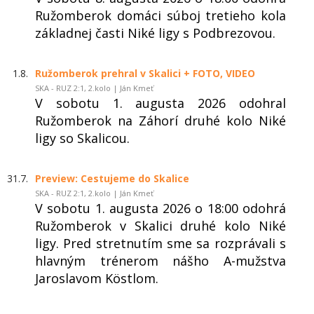
Ružomberok domáci súboj tretieho kola
základnej časti Niké ligy s Podbrezovou.
1.8.
Ružomberok prehral v Skalici + FOTO, VIDEO
SKA - RUZ 2:1, 2.kolo | Ján Kmeť
V sobotu 1. augusta 2026 odohral
Ružomberok na Záhorí druhé kolo Niké
ligy so Skalicou.
31.7.
Preview: Cestujeme do Skalice
SKA - RUZ 2:1, 2.kolo | Ján Kmeť
V sobotu 1. augusta 2026 o 18:00 odohrá
Ružomberok v Skalici druhé kolo Niké
ligy. Pred stretnutím sme sa rozprávali s
hlavným trénerom nášho A-mužstva
Jaroslavom Köstlom.