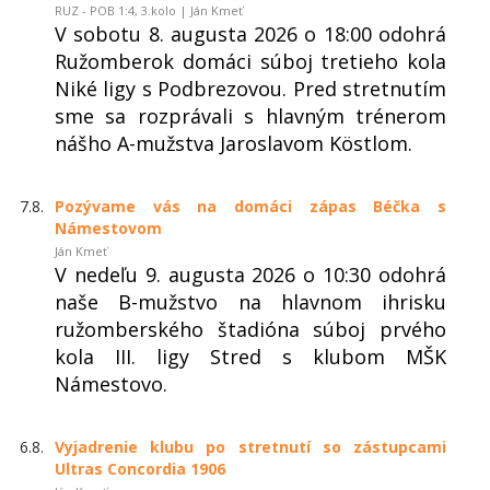
RUZ - POB 1:4, 3.kolo | Ján Kmeť
V sobotu 8. augusta 2026 o 18:00 odohrá
Ružomberok domáci súboj tretieho kola
Niké ligy s Podbrezovou. Pred stretnutím
sme sa rozprávali s hlavným trénerom
nášho A-mužstva Jaroslavom Köstlom.
7.8.
Pozývame vás na domáci zápas Béčka s
Námestovom
Ján Kmeť
V nedeľu 9. augusta 2026 o 10:30 odohrá
naše B-mužstvo na hlavnom ihrisku
ružomberského štadióna súboj prvého
kola III. ligy Stred s klubom MŠK
Námestovo.
6.8.
Vyjadrenie klubu po stretnutí so zástupcami
Ultras Concordia 1906