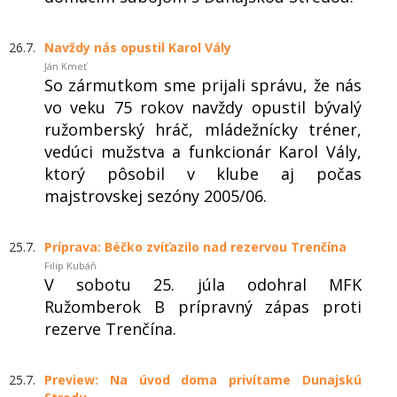
26.7.
Navždy nás opustil Karol Vály
Ján Kmeť
So zármutkom sme prijali správu, že nás
vo veku 75 rokov navždy opustil bývalý
ružomberský hráč, mládežnícky tréner,
vedúci mužstva a funkcionár Karol Vály,
ktorý pôsobil v klube aj počas
majstrovskej sezóny 2005/06.
25.7.
Príprava: Béčko zvíťazilo nad rezervou Trenčína
Filip Kubáň
V sobotu 25. júla odohral MFK
Ružomberok B prípravný zápas proti
rezerve Trenčína.
25.7.
Preview: Na úvod doma privítame Dunajskú