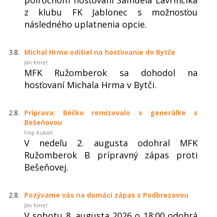
polročnom hosťovaní Samuela Lavrinčíka
z klubu FK Jablonec s možnosťou
následného uplatnenia opcie.
3.8.
Michal Hrmo odišiel na hosťovanie do Bytče
Ján Kmeť
MFK Ružomberok sa dohodol na
hosťovaní Michala Hrma v Bytči.
2.8.
Príprava: Béčko remizovalo v generálke s
Bešeňovou
Filip Kubáň
V nedeľu 2. augusta odohral MFK
Ružomberok B prípravný zápas proti
Bešeňovej.
2.8.
Pozývame vás na domáci zápas s Podbrezovou
Ján Kmeť
V sobotu 8. augusta 2026 o 18:00 odohrá