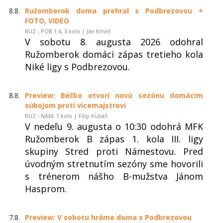
8.8.
Ružomberok doma prehral s Podbrezovou +
FOTO, VIDEO
RUZ - POB 1:4, 3.kolo | Ján Kmeť
V sobotu 8. augusta 2026 odohral
Ružomberok domáci zápas tretieho kola
Niké ligy s Podbrezovou.
8.8.
Preview: Béčko otvorí novú sezónu domácim
súbojom proti vicemajstrovi
RUZ - NAM, 1.kolo | Filip Kubáň
V nedeľu 9. augusta o 10:30 odohrá MFK
Ružomberok B zápas 1. kola III. ligy
skupiny Stred proti Námestovu. Pred
úvodným stretnutím sezóny sme hovorili
s trénerom nášho B-mužstva Jánom
Hasprom.
7.8.
Preview: V sobotu hráme doma s Podbrezovou