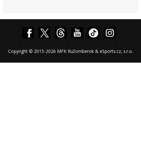
Copyright © 2015-2026 MFK Ružomberok & eSports.cz, s.r.o.