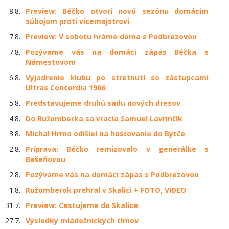
8.8.
Preview: Béčko otvorí novú sezónu domácim
súbojom proti vicemajstrovi
7.8.
Preview: V sobotu hráme doma s Podbrezovou
7.8.
Pozývame vás na domáci zápas Béčka s
Námestovom
6.8.
Vyjadrenie klubu po stretnutí so zástupcami
Ultras Concordia 1906
5.8.
Predstavujeme druhú sadu nových dresov
4.8.
Do Ružomberka sa vracia Samuel Lavrinčík
3.8.
Michal Hrmo odišiel na hosťovanie do Bytče
2.8.
Príprava: Béčko remizovalo v generálke s
Bešeňovou
2.8.
Pozývame vás na domáci zápas s Podbrezovou
1.8.
Ružomberok prehral v Skalici + FOTO, VIDEO
31.7.
Preview: Cestujeme do Skalice
27.7.
Výsledky mládežníckych tímov