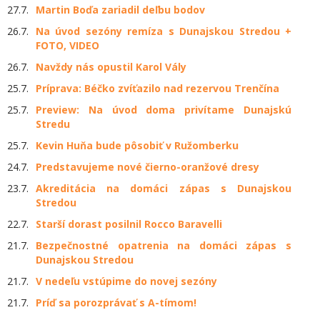
27.7.
Martin Boďa zariadil deľbu bodov
26.7.
Na úvod sezóny remíza s Dunajskou Stredou +
FOTO, VIDEO
26.7.
Navždy nás opustil Karol Vály
25.7.
Príprava: Béčko zvíťazilo nad rezervou Trenčína
25.7.
Preview: Na úvod doma privítame Dunajskú
Stredu
25.7.
Kevin Huňa bude pôsobiť v Ružomberku
24.7.
Predstavujeme nové čierno-oranžové dresy
23.7.
Akreditácia na domáci zápas s Dunajskou
Stredou
22.7.
Starší dorast posilnil Rocco Baravelli
21.7.
Bezpečnostné opatrenia na domáci zápas s
Dunajskou Stredou
21.7.
V nedeľu vstúpime do novej sezóny
21.7.
Príď sa porozprávať s A-tímom!