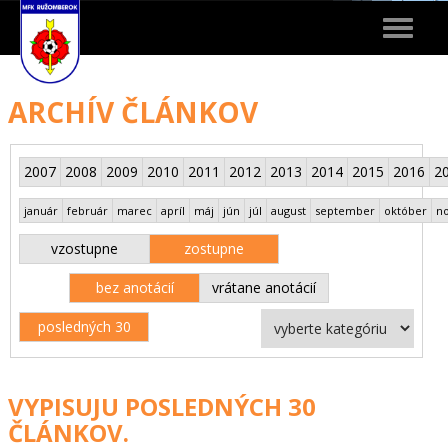
Toggle
navigat
ARCHÍV ČLÁNKOV
2007
2008
2009
2010
2011
2012
2013
2014
2015
2016
2
január
február
marec
apríl
máj
jún
júl
august
september
október
n
vzostupne
zostupne
bez anotácií
vrátane anotácií
posledných 30
VYPISUJU POSLEDNÝCH 30
ČLÁNKOV.