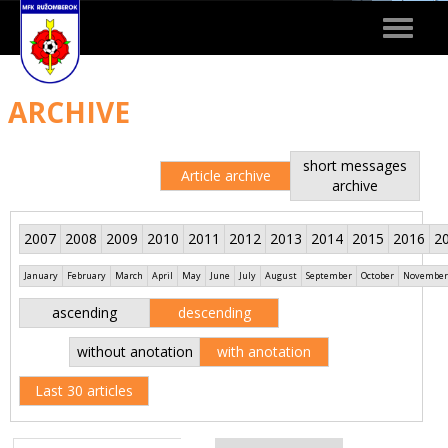
Toggle
navigat
ARCHIVE
short messages
Article archive
archive
2007
2008
2009
2010
2011
2012
2013
2014
2015
2016
2
January
February
March
April
May
June
July
August
September
October
November
ascending
descending
without anotation
with anotation
Last 30 articles