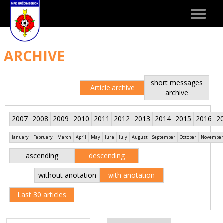
Toggle
navigat
ARCHIVE
short messages
Article archive
archive
2007
2008
2009
2010
2011
2012
2013
2014
2015
2016
2
January
February
March
April
May
June
July
August
September
October
November
ascending
descending
without anotation
with anotation
Last 30 articles