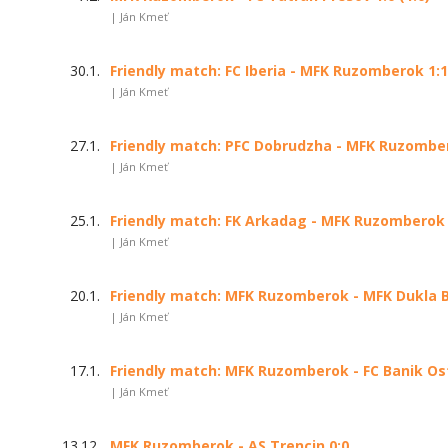
| Ján Kmeť
30.1.
Friendly match: FC Iberia - MFK Ruzomberok 1:1 
| Ján Kmeť
27.1.
Friendly match: PFC Dobrudzha - MFK Ruzombero
| Ján Kmeť
25.1.
Friendly match: FK Arkadag - MFK Ruzomberok 0
| Ján Kmeť
20.1.
Friendly match: MFK Ruzomberok - MFK Dukla Ba
| Ján Kmeť
17.1.
Friendly match: MFK Ruzomberok - FC Banik Ostr
| Ján Kmeť
13.12.
MFK Ruzomberok - AS Trencin 0:0