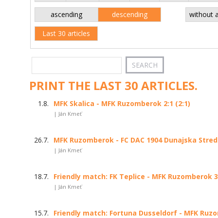
ascending
descending
without 
Last 30 articles
PRINT THE LAST 30 ARTICLES.
1.8.
MFK Skalica - MFK Ruzomberok 2:1 (2:1)
| Ján Kmeť
26.7.
MFK Ruzomberok - FC DAC 1904 Dunajska Streda 
| Ján Kmeť
18.7.
Friendly match: FK Teplice - MFK Ruzomberok 3:
| Ján Kmeť
15.7.
Friendly match: Fortuna Dusseldorf - MFK Ruzo