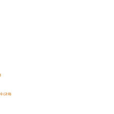
)
 (2:0)