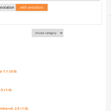
anotation
with anotation
1:1 (0:0)
0 (1:0)
mberok 2:0 (1:0)