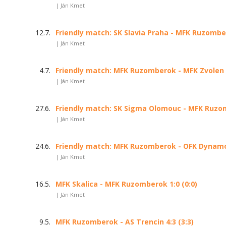
| Ján Kmeť
12.7.
Friendly match: SK Slavia Praha - MFK Ruzomber
| Ján Kmeť
4.7.
Friendly match: MFK Ruzomberok - MFK Zvolen 3
| Ján Kmeť
27.6.
Friendly match: SK Sigma Olomouc - MFK Ruzom
| Ján Kmeť
24.6.
Friendly match: MFK Ruzomberok - OFK Dynamo 
| Ján Kmeť
16.5.
MFK Skalica - MFK Ruzomberok 1:0 (0:0)
| Ján Kmeť
9.5.
MFK Ruzomberok - AS Trencin 4:3 (3:3)