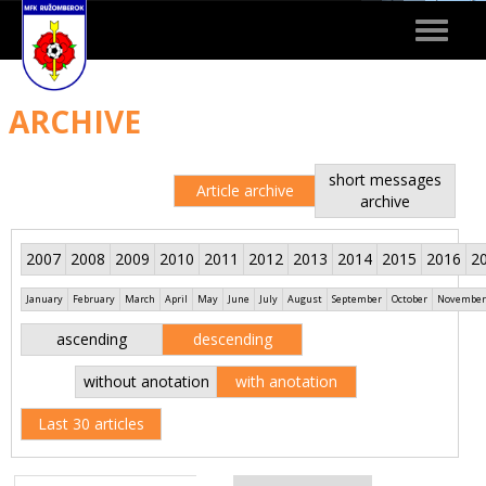
Toggle
navigat
ARCHIVE
short messages
Article archive
archive
2007
2008
2009
2010
2011
2012
2013
2014
2015
2016
2
January
February
March
April
May
June
July
August
September
October
November
ascending
descending
without anotation
with anotation
Last 30 articles