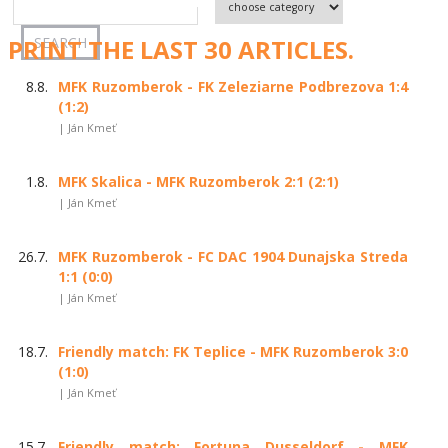
PRINT THE LAST 30 ARTICLES.
8.8.
MFK Ruzomberok - FK Zeleziarne Podbrezova 1:4
(1:2)
| Ján Kmeť
1.8.
MFK Skalica - MFK Ruzomberok 2:1 (2:1)
| Ján Kmeť
26.7.
MFK Ruzomberok - FC DAC 1904 Dunajska Streda
1:1 (0:0)
| Ján Kmeť
18.7.
Friendly match: FK Teplice - MFK Ruzomberok 3:0
(1:0)
| Ján Kmeť
15.7.
Friendly match: Fortuna Dusseldorf - MFK