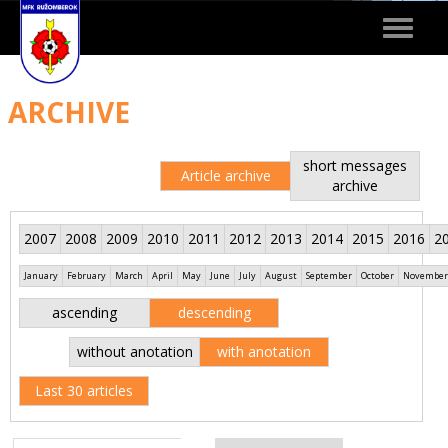
Toggle
navigat
ARCHIVE
short messages
Article archive
archive
2007
2008
2009
2010
2011
2012
2013
2014
2015
2016
2
January
February
March
April
May
June
July
August
September
October
November
ascending
descending
without anotation
with anotation
Last 30 articles