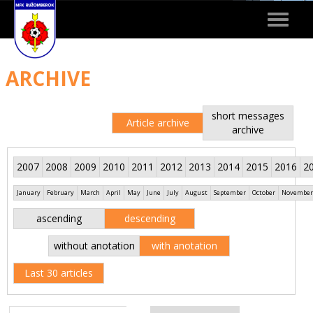
Toggle
navigat
ARCHIVE
short messages
Article archive
archive
2007
2008
2009
2010
2011
2012
2013
2014
2015
2016
2
January
February
March
April
May
June
July
August
September
October
November
ascending
descending
without anotation
with anotation
Last 30 articles