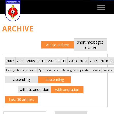
Toggle
navigat
ARCHIVE
short messages
Article archive
archive
2007
2008
2009
2010
2011
2012
2013
2014
2015
2016
2
January
February
March
April
May
June
July
August
September
October
November
ascending
descending
without anotation
with anotation
Last 30 articles