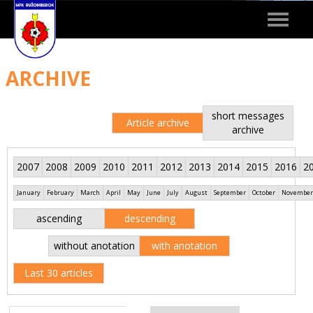
Toggle
navigat
ARCHIVE
short messages
Article archive
archive
2007
2008
2009
2010
2011
2012
2013
2014
2015
2016
2
January
February
March
April
May
June
July
August
September
October
November
ascending
descending
without anotation
with anotation
Last 30 articles