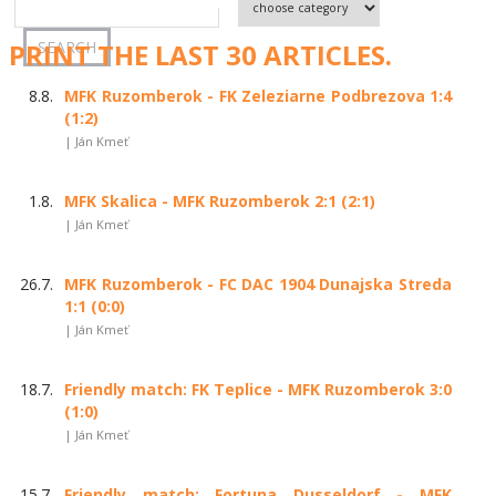
PRINT THE LAST 30 ARTICLES.
8.8.
MFK Ruzomberok - FK Zeleziarne Podbrezova 1:4
(1:2)
| Ján Kmeť
1.8.
MFK Skalica - MFK Ruzomberok 2:1 (2:1)
| Ján Kmeť
26.7.
MFK Ruzomberok - FC DAC 1904 Dunajska Streda
1:1 (0:0)
| Ján Kmeť
18.7.
Friendly match: FK Teplice - MFK Ruzomberok 3:0
(1:0)
| Ján Kmeť
15.7.
Friendly match: Fortuna Dusseldorf - MFK