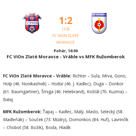
1:2
(1:0)
FC VION ZLATÉ
MORAVCE
Pohár, 16:00
FC ViOn Zlaté Moravce - Vráble vs MFK Ružomberok
FC ViOn Zlaté Moravce - Vráble:
Richter – Suľa, Mrva, Gono,
Holp (46. Nonikashvili) – Hodúr (46. J. Kadlec), Duga – Donkor
(61. Baumgartner), Šmiga (46. Helebrand), Košťál (70. Kuzma) –
Balaj
MFK Ružomberok:
Ťapaj – Kadlec, Malý, Maslo, Selecký (58.
Madleňák) – Souček (73. Múdry), Domonkos (84. Huf), Lavrinčík
– Chobot (58. Božik), Boďa, Hladík