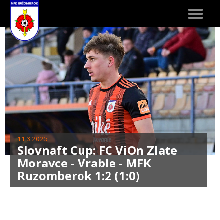
Toggle
navigat
11.3.2025
Slovnaft Cup: FC ViOn Zlate
Moravce - Vrable - MFK
Ruzomberok 1:2 (1:0)