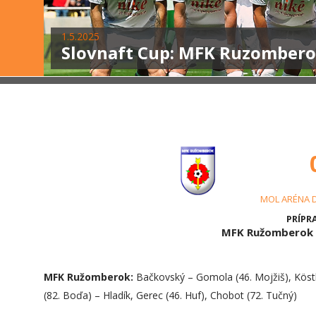
1.5.2025
Slovnaft Cup: MFK Ruzomberok 
MOL ARÉNA 
PRÍPRA
MFK Ružomberok 
MFK Ružomberok:
Bačkovský – Gomola (46. Mojžiš), Köst
(82. Boďa) – Hladík, Gerec (46. Huf), Chobot (72. Tučný)