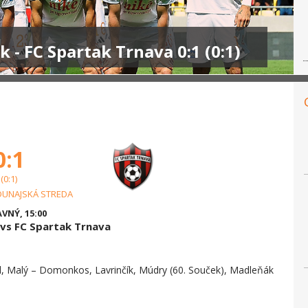
- FC Spartak Trnava 0:1 (0:1)
0:1
(0:1)
DUNAJSKÁ STREDA
VNÝ, 15:00
vs FC Spartak Trnava
l, Malý – Domonkos, Lavrinčík, Múdry (60. Souček), Madleňák