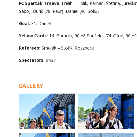
FC Spartak Trnava:
Frelih – Holík, Karhan, Štetina, Jureški
Sabo), Ďuriš (78. Paur), Daniel (90. Soliu)
Goal:
31. Daniel
Yellow Cards:
14. Gomola, 90.+8 Souček – 74. Ofori, 90.+9 
Referees:
Smolák – Štofík, Roszbeck
Spectators:
9437
GALLERY