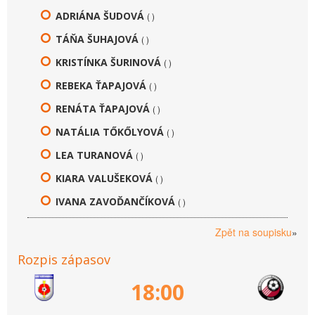
ADRIÁNA ŠUDOVÁ
( )
TÁŇA ŠUHAJOVÁ
( )
KRISTÍNKA ŠURINOVÁ
( )
REBEKA ŤAPAJOVÁ
( )
RENÁTA ŤAPAJOVÁ
( )
NATÁLIA TŐKŐLYOVÁ
( )
LEA TURANOVÁ
( )
KIARA VALUŠEKOVÁ
( )
IVANA ZAVOĎANČÍKOVÁ
( )
Zpět na soupisku
»
Rozpis zápasov
18:00