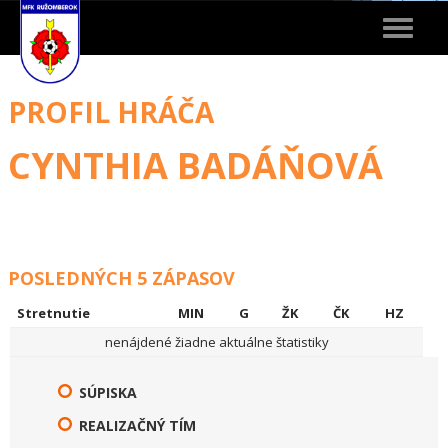
Toggle
navigat
PROFIL HRÁČA
CYNTHIA BADÁŇOVÁ
POSLEDNÝCH 5 ZÁPASOV
Stretnutie
MIN
G
ŽK
ČK
HZ
nenájdené žiadne aktuálne štatistiky
SÚPISKA
REALIZAČNÝ TÍM