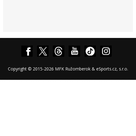
Copyright © 2015-2026 MFK Ružomberok & eSports.cz, s.r.o.