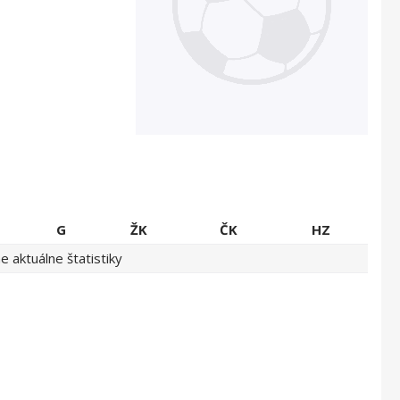
G
ŽK
ČK
HZ
 aktuálne štatistiky