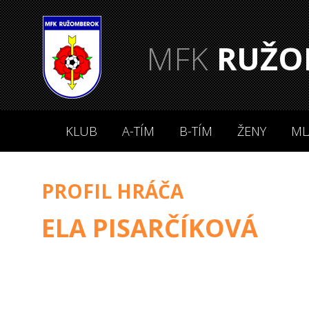
MFK
RUŽO
KLUB
A-TÍM
B-TÍM
ŽENY
ML
PROFIL HRÁČA
ELA PISARČÍKOVÁ