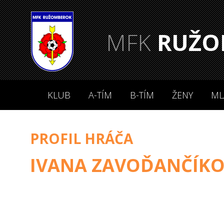
MFK
RUŽO
KLUB
A-TÍM
B-TÍM
ŽENY
ML
PROFIL HRÁČA
IVANA ZAVOĎANČÍK