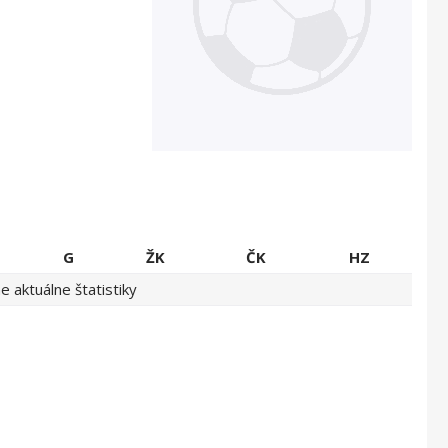
G
ŽK
ČK
HZ
 aktuálne štatistiky