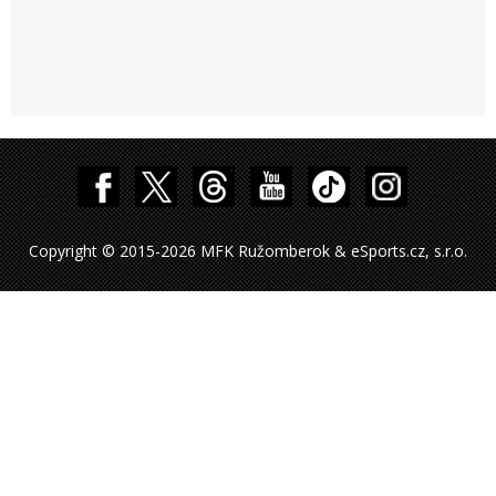
Copyright © 2015-2026 MFK Ružomberok & eSports.cz, s.r.o.