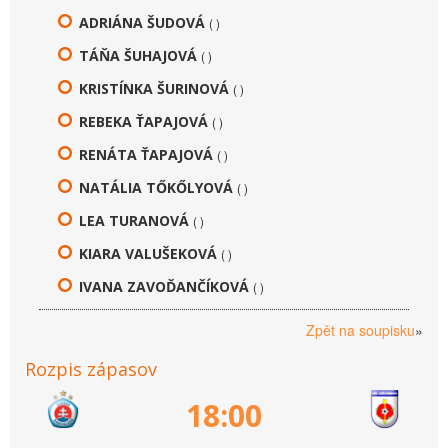
ADRIÁNA ŠUDOVÁ
( )
TÁŇA ŠUHAJOVÁ
( )
KRISTÍNKA ŠURINOVÁ
( )
REBEKA ŤAPAJOVÁ
( )
RENÁTA ŤAPAJOVÁ
( )
NATÁLIA TŐKŐLYOVÁ
( )
LEA TURANOVÁ
( )
KIARA VALUŠEKOVÁ
( )
IVANA ZAVOĎANČÍKOVÁ
( )
Zpět na soupisku
»
Rozpis zápasov
18:00