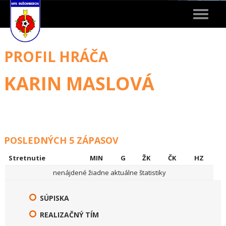
Toggle
navigat
PROFIL HRÁČA
KARIN MASLOVÁ
POSLEDNÝCH 5 ZÁPASOV
Stretnutie
MIN
G
ŽK
ČK
HZ
nenájdené žiadne aktuálne štatistiky
SÚPISKA
REALIZAČNÝ TÍM