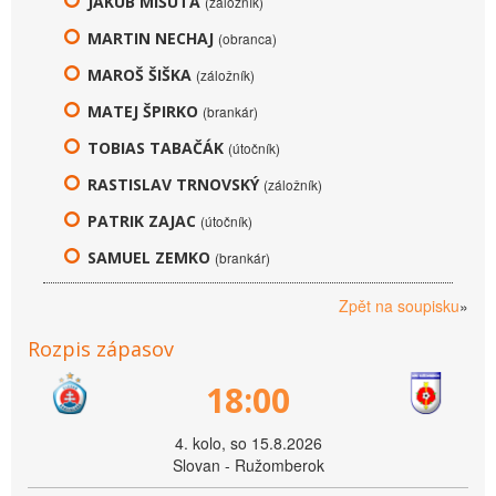
JAKUB MIŠUTA
(záložník)
MARTIN NECHAJ
(obranca)
MAROŠ ŠIŠKA
(záložník)
MATEJ ŠPIRKO
(brankár)
TOBIAS TABAČÁK
(útočník)
RASTISLAV TRNOVSKÝ
(záložník)
PATRIK ZAJAC
(útočník)
SAMUEL ZEMKO
(brankár)
Zpět na soupisku
»
Rozpis zápasov
18:00
4. kolo, so 15.8.2026
Slovan - Ružomberok