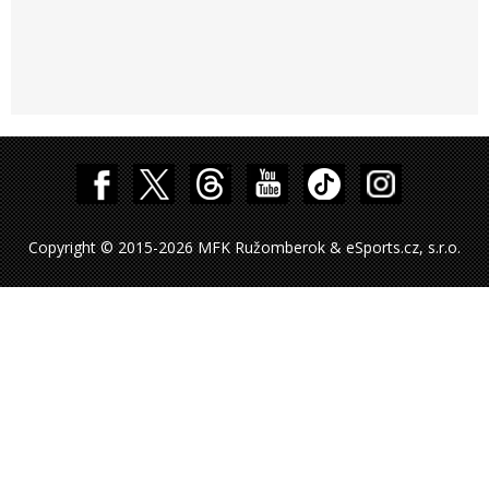
Copyright © 2015-2026 MFK Ružomberok & eSports.cz, s.r.o.