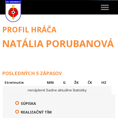
Toggle
navigat
PROFIL HRÁČA
NATÁLIA PORUBANOVÁ
POSLEDNÝCH 5 ZÁPASOV
Stretnutie
MIN
G
ŽK
ČK
HZ
nenájdené žiadne aktuálne štatistiky
SÚPISKA
REALIZAČNÝ TÍM