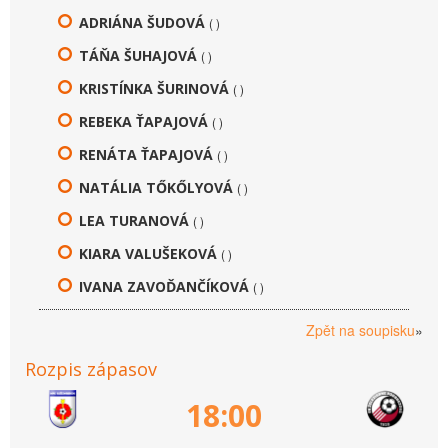
ADRIÁNA ŠUDOVÁ
( )
TÁŇA ŠUHAJOVÁ
( )
KRISTÍNKA ŠURINOVÁ
( )
REBEKA ŤAPAJOVÁ
( )
RENÁTA ŤAPAJOVÁ
( )
NATÁLIA TŐKŐLYOVÁ
( )
LEA TURANOVÁ
( )
KIARA VALUŠEKOVÁ
( )
IVANA ZAVOĎANČÍKOVÁ
( )
Zpět na soupisku
»
Rozpis zápasov
18:00