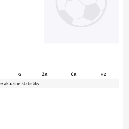
G
ŽK
ČK
HZ
 aktuálne štatistiky