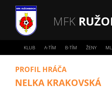
MFK
RUŽO
KLUB
A-TÍM
B-TÍM
ŽENY
ML
PROFIL HRÁČA
NELKA KRAKOVSKÁ