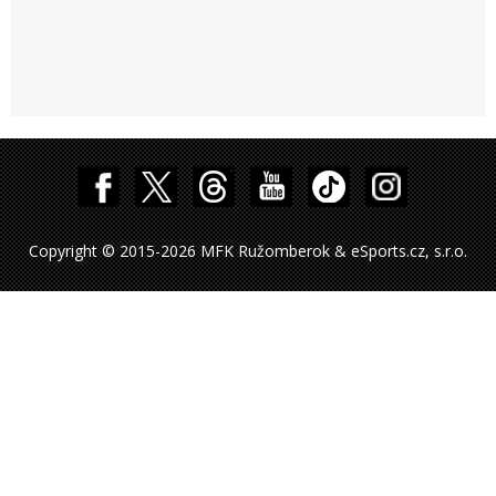
Copyright © 2015-2026 MFK Ružomberok & eSports.cz, s.r.o.