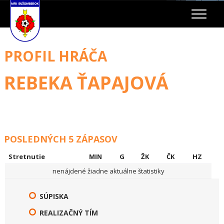
Toggle
navigat
PROFIL HRÁČA
REBEKA ŤAPAJOVÁ
POSLEDNÝCH 5 ZÁPASOV
Stretnutie
MIN
G
ŽK
ČK
HZ
nenájdené žiadne aktuálne štatistiky
SÚPISKA
REALIZAČNÝ TÍM