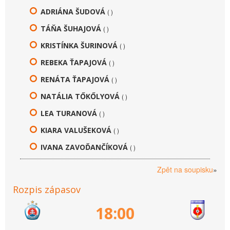
ADRIÁNA ŠUDOVÁ
( )
TÁŇA ŠUHAJOVÁ
( )
KRISTÍNKA ŠURINOVÁ
( )
REBEKA ŤAPAJOVÁ
( )
RENÁTA ŤAPAJOVÁ
( )
NATÁLIA TŐKŐLYOVÁ
( )
LEA TURANOVÁ
( )
KIARA VALUŠEKOVÁ
( )
IVANA ZAVOĎANČÍKOVÁ
( )
Zpět na soupisku
»
Rozpis zápasov
18:00