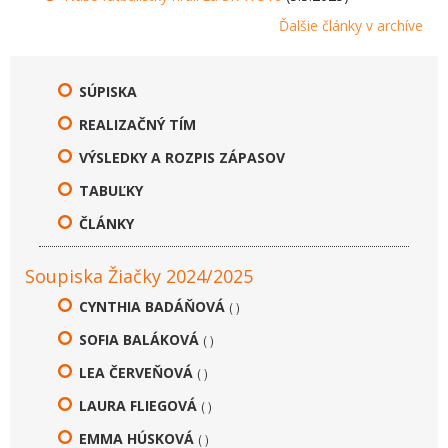
Ďalšie články v archíve
SÚPISKA
REALIZAČNÝ TÍM
VÝSLEDKY A ROZPIS ZÁPASOV
TABUĽKY
ČLÁNKY
Soupiska Žiačky 2024/2025
CYNTHIA BADÁŇOVÁ
( )
SOFIA BALÁKOVÁ
( )
LEA ČERVEŇOVÁ
( )
LAURA FLIEGOVÁ
( )
EMMA HÚSKOVÁ
( )