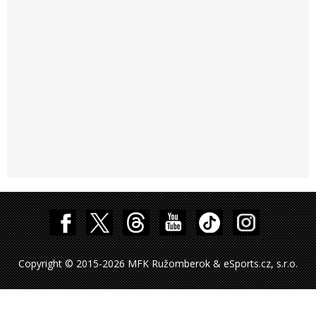
Copyright © 2015-2026 MFK Ružomberok & eSports.cz, s.r.o.