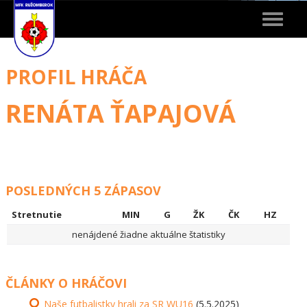
Toggle
navigat
PROFIL HRÁČA
RENÁTA ŤAPAJOVÁ
POSLEDNÝCH 5 ZÁPASOV
Stretnutie
MIN
G
ŽK
ČK
HZ
nenájdené žiadne aktuálne štatistiky
ČLÁNKY O HRÁČOVI
Naše futbalistky hrali za SR WU16
(5.5.2025)