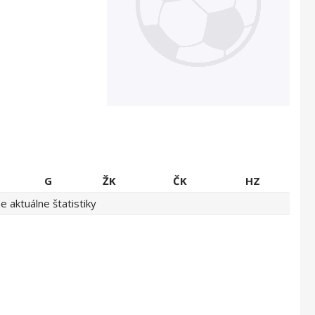
G
ŽK
ČK
HZ
 aktuálne štatistiky