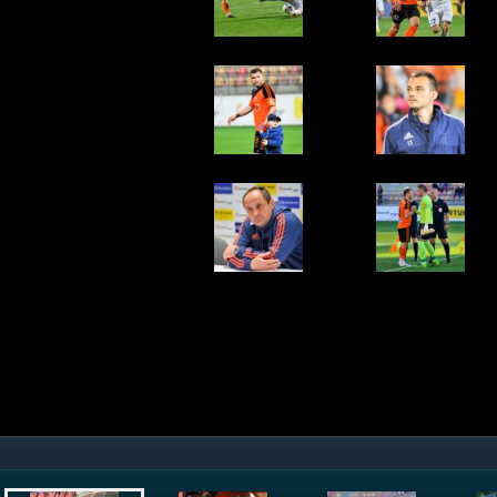
Nástup na zápas
© Rudolf Maškurica