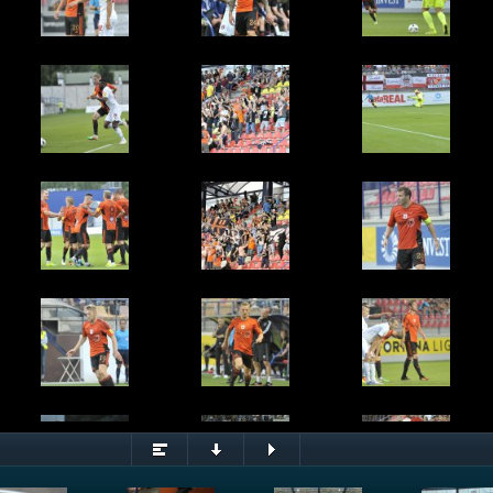
omáš Ďubek
© Rudolf Maškurica