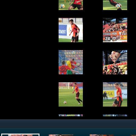
Nástup na zápas
© Rudolf Maškurica