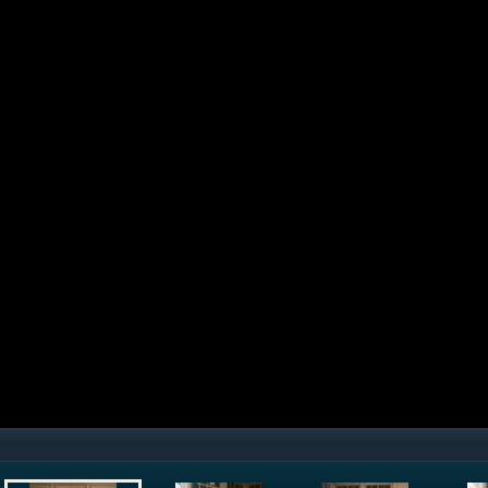
Tomáš Bartko a Ján Haspra
© Róbert Hazucha