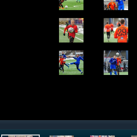
Timotej Múdry a Tihomir Kostadinov
© Rudolf Maškurica