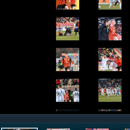
Fanklub Concordia 1906
© Rudolf Maškurica