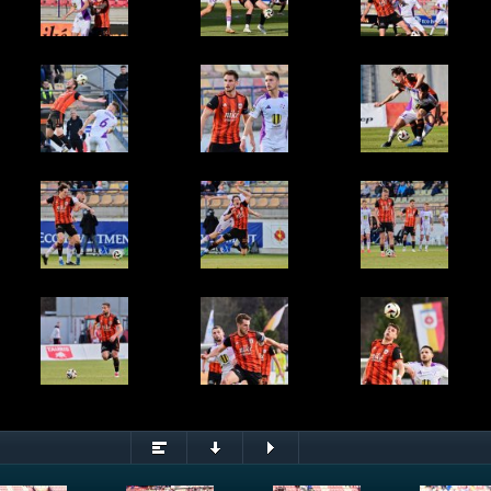
ačkovský.
© Rudolf Maškurica