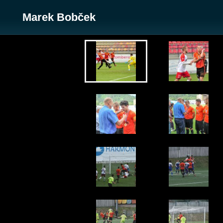
Marek Bobček
Zobrazit galerii