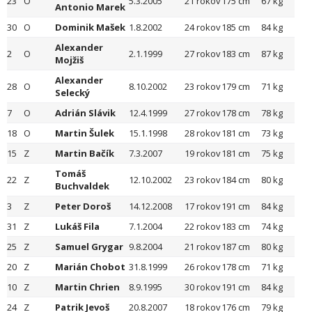
23
O
5.3.2005
21 rokov
175 cm
67 kg
Antonio Marek
30
O
Dominik Mašek
1.8.2002
24 rokov
185 cm
84 kg
Alexander
2
O
2.1.1999
27 rokov
183 cm
87 kg
Mojžiš
Alexander
28
O
8.10.2002
23 rokov
179 cm
71 kg
Selecký
7
O
Adrián Slávik
12.4.1999
27 rokov
178 cm
78 kg
18
O
Martin Šulek
15.1.1998
28 rokov
181 cm
73 kg
15
Z
Martin Bačík
7.3.2007
19 rokov
181 cm
75 kg
Tomáš
22
Z
12.10.2002
23 rokov
184 cm
80 kg
Buchvaldek
3
Z
Peter Doroš
14.12.2008
17 rokov
191 cm
84 kg
31
Z
Lukáš Fila
7.1.2004
22 rokov
183 cm
74 kg
25
Z
Samuel Grygar
9.8.2004
21 rokov
187 cm
80 kg
20
Z
Marián Chobot
31.8.1999
26 rokov
178 cm
71 kg
10
Z
Martin Chrien
8.9.1995
30 rokov
191 cm
84 kg
24
Z
Patrik Jevoš
20.8.2007
18 rokov
176 cm
79 kg