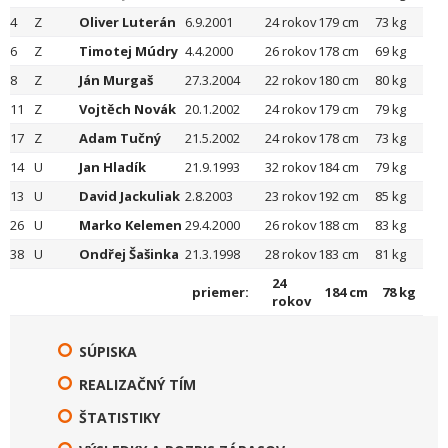
4
Z
Oliver Luterán
6.9.2001
24 rokov
179 cm
73 kg
6
Z
Timotej Múdry
4.4.2000
26 rokov
178 cm
69 kg
8
Z
Ján Murgaš
27.3.2004
22 rokov
180 cm
80 kg
11
Z
Vojtěch Novák
20.1.2002
24 rokov
179 cm
79 kg
17
Z
Adam Tučný
21.5.2002
24 rokov
178 cm
73 kg
14
U
Jan Hladík
21.9.1993
32 rokov
184 cm
79 kg
13
U
David Jackuliak
2.8.2003
23 rokov
192 cm
85 kg
26
U
Marko Kelemen
29.4.2000
26 rokov
188 cm
83 kg
38
U
Ondřej Šašinka
21.3.1998
28 rokov
183 cm
81 kg
24
priemer:
184 cm
78 kg
rokov
SÚPISKA
REALIZAČNÝ TÍM
ŠTATISTIKY