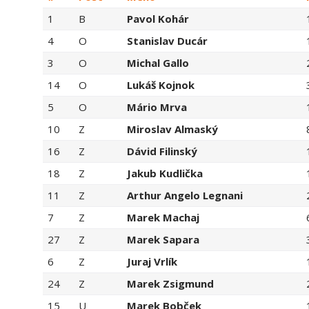
1
B
Pavol Kohár
4
O
Stanislav Ducár
3
O
Michal Gallo
14
O
Lukáš Kojnok
5
O
Mário Mrva
10
Z
Miroslav Almaský
16
Z
Dávid Filinský
18
Z
Jakub Kudlička
11
Z
Arthur Angelo Legnani
7
Z
Marek Machaj
27
Z
Marek Sapara
6
Z
Juraj Vrlík
24
Z
Marek Zsigmund
15
U
Marek Bobček