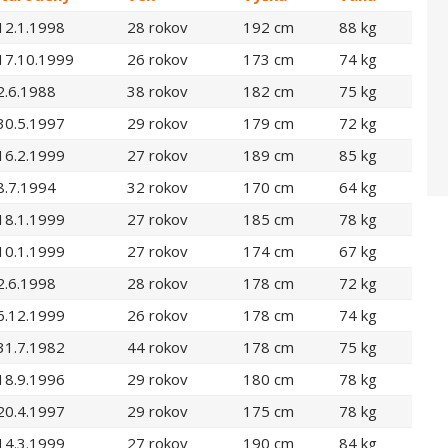
12.1.1998
28 rokov
192 cm
88 kg
17.10.1999
26 rokov
173 cm
74 kg
2.6.1988
38 rokov
182 cm
75 kg
30.5.1997
29 rokov
179 cm
72 kg
16.2.1999
27 rokov
189 cm
85 kg
8.7.1994
32 rokov
170 cm
64 kg
18.1.1999
27 rokov
185 cm
78 kg
10.1.1999
27 rokov
174 cm
67 kg
2.6.1998
28 rokov
178 cm
72 kg
6.12.1999
26 rokov
178 cm
74 kg
31.7.1982
44 rokov
178 cm
75 kg
18.9.1996
29 rokov
180 cm
78 kg
20.4.1997
29 rokov
175 cm
78 kg
14.3.1999
27 rokov
190 cm
84 kg