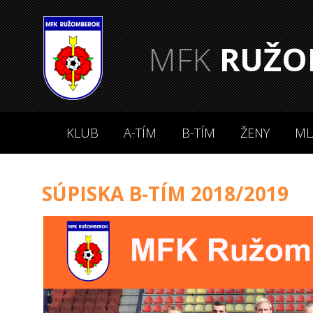
MFK
RUŽO
KLUB
A-TÍM
B-TÍM
ŽENY
ML
SÚPISKA B-TÍM 2018/2019