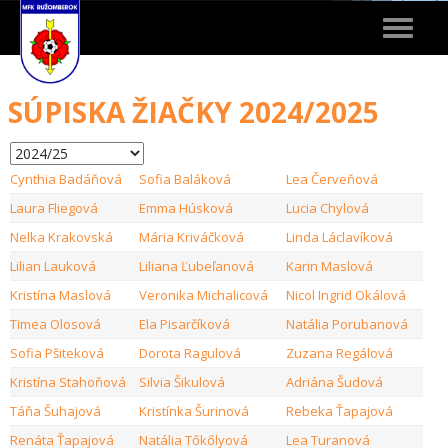
Toggle
navigat
SÚPISKA ŽIAČKY 2024/2025
Cynthia Badáňová
Sofia Baláková
Lea Červeňová
Laura Fliegová
Emma Húsková
Lucia Chylová
Nelka Krakovská
Mária Kriváčková
Linda Láclavíková
Lilian Lauková
Liliana Ľubeľanová
Karin Maslová
Kristína Maslová
Veronika Michalicová
Nicol Ingrid Okálová
Timea Olosová
Ela Pisarčíková
Natália Porubanová
Sofia Pšiteková
Dorota Ragulová
Zuzana Regálová
Kristína Stahoňová
Silvia Šikulová
Adriána Šudová
Táňa Šuhajová
Kristínka Šurinová
Rebeka Ťapajová
Renáta Ťapajová
Natália Tőkőlyová
Lea Turanová