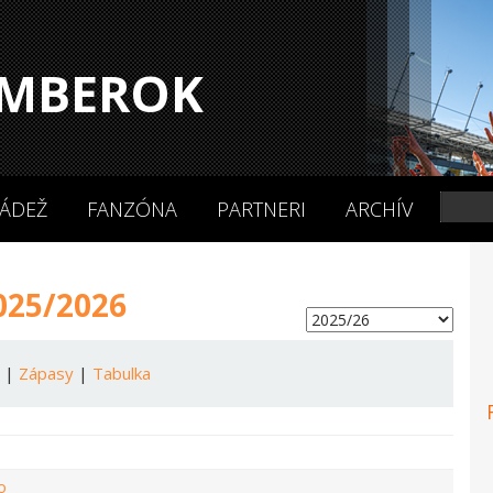
MBEROK
ÁDEŽ
FANZÓNA
PARTNERI
ARCHÍV
025/2026
a
|
Zápasy
|
Tabulka
o