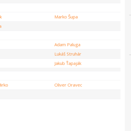
k
Marko Šupa
a
Adam Paluga
Lukáš Struhár
Jakub Ťapaják
irko
Oliver Oravec