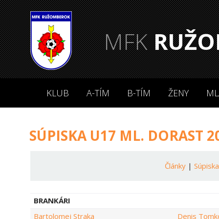
MFK
RUŽO
KLUB
A-TÍM
B-TÍM
ŽENY
ML
SÚPISKA U17 ML. DORAST 2
Články
|
Súpisk
BRANKÁRI
Bartolomej Straka
Denis Tomk