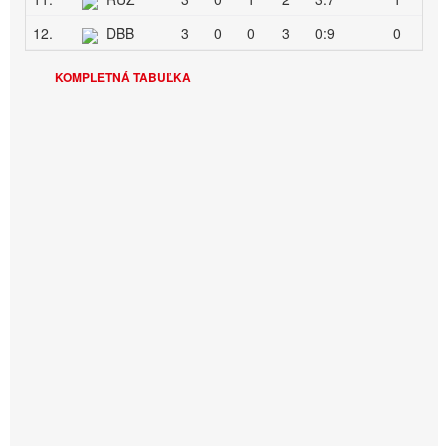
12.
DBB
3
0
0
3
0:9
0
KOMPLETNÁ TABUĽKA