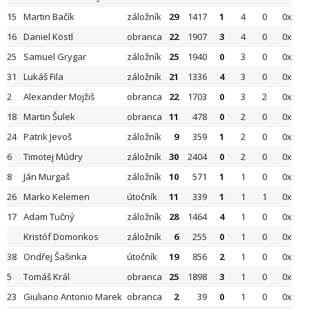
15
Martin Bačík
záložník
29
1417
1
4
0
0x
16
Daniel Köstl
obranca
22
1907
3
4
0
0x
25
Samuel Grygar
záložník
25
1940
0
3
0
0x
31
Lukáš Fila
záložník
21
1336
4
3
0
0x
2
Alexander Mojžiš
obranca
22
1703
0
3
2
0x
18
Martin Šulek
obranca
11
478
0
2
0
0x
24
Patrik Jevoš
záložník
9
359
1
2
0
0x
6
Timotej Múdry
záložník
30
2404
0
2
0
0x
8
Ján Murgaš
záložník
10
571
1
1
0
0x
26
Marko Kelemen
útočník
11
339
1
1
1
0x
17
Adam Tučný
záložník
28
1464
4
1
0
0x
Kristóf Domonkos
záložník
6
255
0
1
0
0x
38
Ondřej Šašinka
útočník
19
856
2
1
0
0x
5
Tomáš Král
obranca
25
1898
3
1
0
0x
23
Giuliano Antonio Marek
obranca
2
39
0
1
0
0x