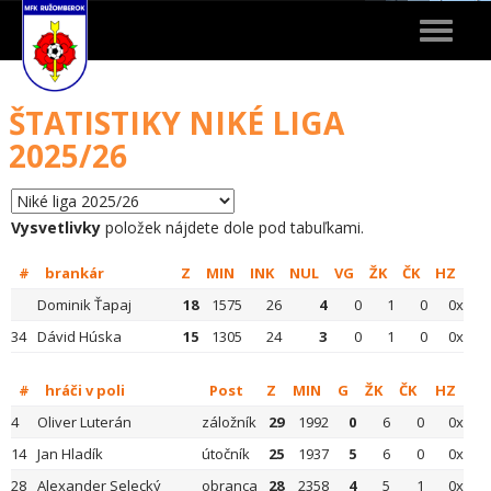
Toggle
navigat
ŠTATISTIKY NIKÉ LIGA
2025/26
Vysvetlivky
položek nájdete dole pod tabuľkami.
#
brankár
Z
MIN
INK
NUL
VG
ŽK
ČK
HZ
Dominik Ťapaj
18
1575
26
4
0
1
0
0x
34
Dávid Húska
15
1305
24
3
0
1
0
0x
#
hráči v poli
Post
Z
MIN
G
ŽK
ČK
HZ
4
Oliver Luterán
záložník
29
1992
0
6
0
0x
14
Jan Hladík
útočník
25
1937
5
6
0
0x
28
Alexander Selecký
obranca
28
2358
4
5
1
0x