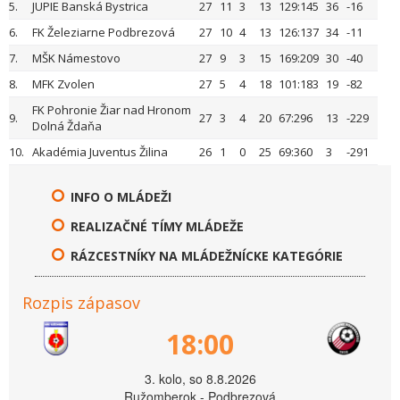
5.
JUPIE Banská Bystrica
27
11
3
13
129:145
36
-16
6.
FK Železiarne Podbrezová
27
10
4
13
126:137
34
-11
7.
MŠK Námestovo
27
9
3
15
169:209
30
-40
8.
MFK Zvolen
27
5
4
18
101:183
19
-82
FK Pohronie Žiar nad Hronom
9.
27
3
4
20
67:296
13
-229
Dolná Ždaňa
10.
Akadémia Juventus Žilina
26
1
0
25
69:360
3
-291
INFO O MLÁDEŽI
REALIZAČNÉ TÍMY MLÁDEŽE
RÁZCESTNÍKY NA MLÁDEŽNÍCKE KATEGÓRIE
Rozpis zápasov
18:00
3. kolo, so 8.8.2026
Ružomberok - Podbrezová