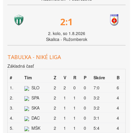
2:1
2. kolo, so 1.8.2026
Skalica - Ružomberok
TABUĽKA - NIKÉ LIGA
Základná časť
#
Tím
Z
V
R
P
Skóre
B
1.
SLO
2
2
0
0
7:0
6
2.
SPA
2
1
1
0
3:2
4
3.
SKA
2
1
1
0
3:2
4
4.
DAC
2
1
1
0
3:1
4
5.
MŠK
2
1
1
0
5:4
4