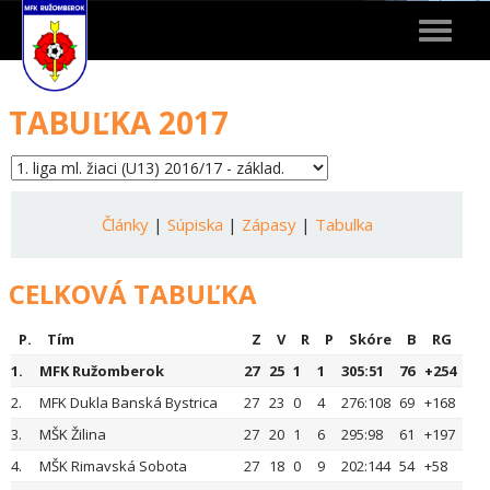
Toggle
navigat
TABUĽKA 2017
Články
|
Súpiska
|
Zápasy
|
Tabulka
CELKOVÁ TABUĽKA
P.
Tím
Z
V
R
P
Skóre
B
RG
1.
MFK Ružomberok
27
25
1
1
305:51
76
+254
2.
MFK Dukla Banská Bystrica
27
23
0
4
276:108
69
+168
3.
MŠK Žilina
27
20
1
6
295:98
61
+197
4.
MŠK Rimavská Sobota
27
18
0
9
202:144
54
+58