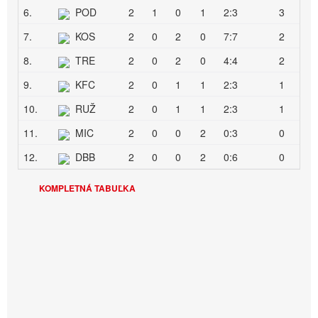
6.
POD
2
1
0
1
2:3
3
7.
KOS
2
0
2
0
7:7
2
8.
TRE
2
0
2
0
4:4
2
9.
KFC
2
0
1
1
2:3
1
10.
RUŽ
2
0
1
1
2:3
1
11.
MIC
2
0
0
2
0:3
0
12.
DBB
2
0
0
2
0:6
0
KOMPLETNÁ TABUĽKA