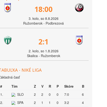
18:00
3. kolo, so 8.8.2026
Ružomberok - Podbrezová
2:1
2. kolo, so 1.8.2026
Skalica - Ružomberok
TABUĽKA - NIKÉ LIGA
Základná časť
#
Tím
Z
V
R
P
Skóre
B
1.
SLO
2
2
0
0
7:0
6
2.
SPA
2
1
1
0
3:2
4