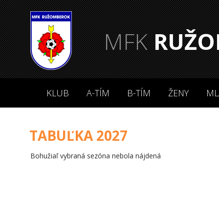
MFK
RUŽO
KLUB
A-TÍM
B-TÍM
ŽENY
ML
TABUĽKA 2027
Bohužiaľ vybraná sezóna nebola nájdená