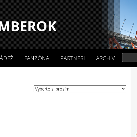
MBEROK
ÁDEŽ
FANZÓNA
PARTNERI
ARCHÍV