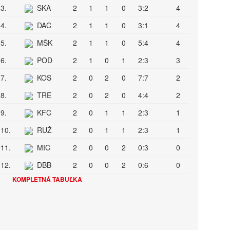
3.
SKA
2
1
1
0
3:2
4
4.
DAC
2
1
1
0
3:1
4
5.
MŠK
2
1
1
0
5:4
4
6.
POD
2
1
0
1
2:3
3
7.
KOS
2
0
2
0
7:7
2
8.
TRE
2
0
2
0
4:4
2
9.
KFC
2
0
1
1
2:3
1
10.
RUŽ
2
0
1
1
2:3
1
11.
MIC
2
0
0
2
0:3
0
12.
DBB
2
0
0
2
0:6
0
KOMPLETNÁ TABUĽKA