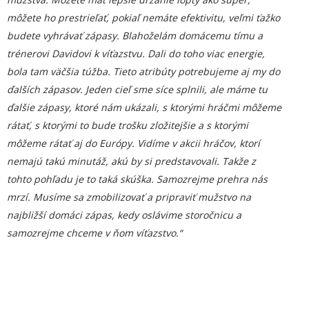
môžete ho prestrieľať, pokiaľ nemáte efektivitu, veľmi ťažko
budete vyhrávať zápasy. Blahoželám domácemu tímu a
trénerovi Davidovi k víťazstvu. Dali do toho viac energie,
bola tam väčšia túžba. Tieto atribúty potrebujeme aj my do
ďalších zápasov. Jeden cieľ sme síce splnili, ale máme tu
ďalšie zápasy, ktoré nám ukázali, s ktorými hráčmi môžeme
rátať, s ktorými to bude trošku zložitejšie a s ktorými
môžeme rátať aj do Európy. Vidíme v akcii hráčov, ktorí
nemajú takú minutáž, akú by si predstavovali. Takže z
tohto pohľadu je to taká skúška. Samozrejme prehra nás
mrzí. Musíme sa zmobilizovať a pripraviť mužstvo na
najbližší domáci zápas, kedy oslávime storočnicu a
samozrejme chceme v ňom víťazstvo.“