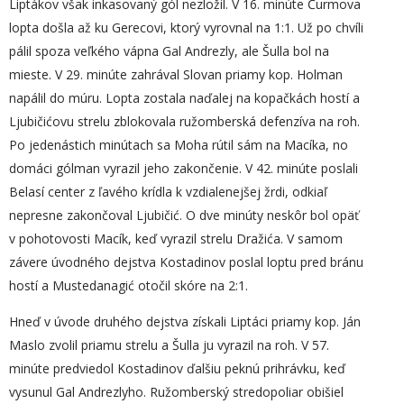
Liptákov však inkasovaný gól nezložil. V 16. minúte Čurmova
lopta došla až ku Gerecovi, ktorý vyrovnal na 1:1. Už po chvíli
pálil spoza veľkého vápna Gal Andrezly, ale Šulla bol na
mieste. V 29. minúte zahrával Slovan priamy kop. Holman
napálil do múru. Lopta zostala naďalej na kopačkách hostí a
Ljubičićovu strelu zblokovala ružomberská defenzíva na roh.
Po jedenástich minútach sa Moha rútil sám na Macíka, no
domáci gólman vyrazil jeho zakončenie. V 42. minúte poslali
Belasí center z ľavého krídla k vzdialenejšej žrdi, odkiaľ
nepresne zakončoval Ljubičić. O dve minúty neskôr bol opäť
v pohotovosti Macík, keď vyrazil strelu Dražića. V samom
závere úvodného dejstva Kostadinov poslal loptu pred bránu
hostí a Mustedanagić otočil skóre na 2:1.
Hneď v úvode druhého dejstva získali Liptáci priamy kop. Ján
Maslo zvolil priamu strelu a Šulla ju vyrazil na roh. V 57.
minúte predviedol Kostadinov ďalšiu peknú prihrávku, keď
vysunul Gal Andrezlyho. Ružomberský stredopoliar obišiel