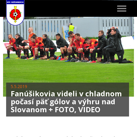
Toggle
navigat
5.5.2019
Fanúšikovia videli v chladnom
počasí päť gólov a výhru nad
Slovanom + FOTO, VIDEO