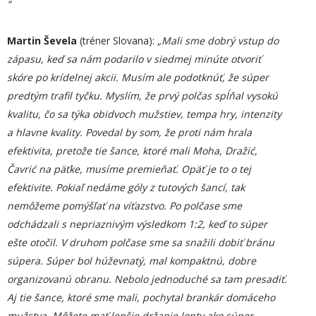
“
Martin Ševela
(tréner Slovana):
„Mali sme dobrý vstup do
zápasu, keď sa nám podarilo v siedmej minúte otvoriť
skóre po krídelnej akcii. Musím ale podotknúť, že súper
predtým trafil tyčku. Myslím, že prvý polčas spĺňal vysokú
kvalitu, čo sa týka obidvoch mužstiev, tempa hry, intenzity
a hlavne kvality. Povedal by som, že proti nám hrala
efektivita, pretože tie šance, ktoré mali Moha, Dražić,
Čavrić na päťke, musíme premieňať. Opäť je to o tej
efektivite. Pokiaľ nedáme góly z tutových šancí, tak
nemôžeme pomýšľať na víťazstvo. Po polčase sme
odchádzali s nepriaznivým výsledkom 1:2, keď to súper
ešte otočil. V druhom polčase sme sa snažili dobiť bránu
súpera. Súper bol húževnatý, mal kompaktnú, dobre
organizovanú obranu. Nebolo jednoduché sa tam presadiť.
Aj tie šance, ktoré sme mali, pochytal brankár domáceho
mužstva. Môžete mať lepšie držanie lopty ako súper,