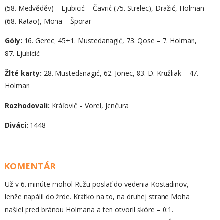
(58. Medvěděv) – Ljubicić – Čavrić (75. Strelec), Dražić, Holman
(68. Ratão), Moha – Šporar
Góly:
16. Gerec, 45+1. Mustedanagić, 73. Qose – 7. Holman,
87. Ljubicić
Žlté karty:
28. Mustedanagić, 62. Jonec, 83. D. Kružliak – 47.
Holman
Rozhodovali:
Kráľovič – Vorel, Jenčura
Diváci:
1448
KOMENTÁR
Už v 6. minúte mohol Ružu poslať do vedenia Kostadinov,
lenže napálil do žrde. Krátko na to, na druhej strane Moha
našiel pred bránou Holmana a ten otvoril skóre – 0:1.