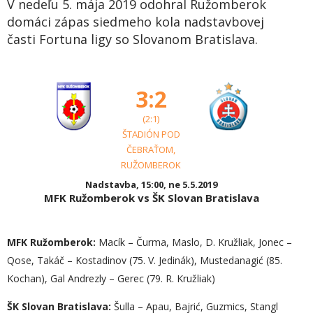
V nedeľu 5. mája 2019 odohral Ružomberok
domáci zápas siedmeho kola nadstavbovej
časti Fortuna ligy so Slovanom Bratislava.
3:2
(2:1)
ŠTADIÓN POD
ČEBRAŤOM,
RUŽOMBEROK
Nadstavba, 15:00, ne 5.5.2019
MFK Ružomberok vs ŠK Slovan Bratislava
MFK Ružomberok:
Macík – Čurma, Maslo, D. Kružliak, Jonec –
Qose, Takáč – Kostadinov (75. V. Jedinák), Mustedanagić (85.
Kochan), Gal Andrezly – Gerec (79. R. Kružliak)
ŠK Slovan Bratislava:
Šulla – Apau, Bajrić, Guzmics, Stangl