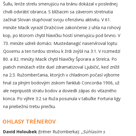
Šullu, lenže strelu smerujúcu na bránu dokázal v poslednej
chvíli odvrátiť obranca. S blížiacim sa záverom stretnutia
začínal Slovan stupňovať svoju ofenzívnu aktivitu. V 61.
minúte Macík vyrazil Dražićove zakončenie z uhla na rohový
kop, po ktorom chytil hlavičku hostí smerujúcu pod brvno. V
73. minúte udreli domáci. Mustedanagić naservíroval loptu
Qosemu a ten tvrdou strelou k žrdi zvýšil na 3:1. V rozmedzí
80. a 82. minúty Macík chytil hlavičky Šporara a Strelca. Po
piatich minútach ešte duel zdramatizoval Ljubičić, keď znížil
na 2:3. Ružomberčania, ktorých v chladnom počasí výborne
hnal za plným bodovým ziskom fanklub Concordia 1906, už
ale nepripustili stratu bodov a doviedli zápas do víťazného
konca. Po výhre 3:2 sa Ruža posunula v tabuľke Fortuna ligy
na priebežnú tretiu priečku.
OHLASY TRÉNEROV
David Holoubek
(tréner Ružomberka):
„Súhlasím s