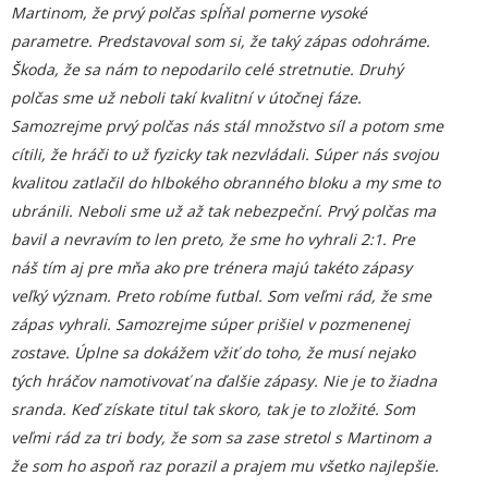
Martinom, že prvý polčas spĺňal pomerne vysoké
parametre. Predstavoval som si, že taký zápas odohráme.
Škoda, že sa nám to nepodarilo celé stretnutie. Druhý
polčas sme už neboli takí kvalitní v útočnej fáze.
Samozrejme prvý polčas nás stál množstvo síl a potom sme
cítili, že hráči to už fyzicky tak nezvládali. Súper nás svojou
kvalitou zatlačil do hlbokého obranného bloku a my sme to
ubránili. Neboli sme už až tak nebezpeční. Prvý polčas ma
bavil a nevravím to len preto, že sme ho vyhrali 2:1. Pre
náš tím aj pre mňa ako pre trénera majú takéto zápasy
veľký význam. Preto robíme futbal. Som veľmi rád, že sme
zápas vyhrali. Samozrejme súper prišiel v pozmenenej
zostave. Úplne sa dokážem vžiť do toho, že musí nejako
tých hráčov namotivovať na ďalšie zápasy. Nie je to žiadna
sranda. Keď získate titul tak skoro, tak je to zložité. Som
veľmi rád za tri body, že som sa zase stretol s Martinom a
že som ho aspoň raz porazil a prajem mu všetko najlepšie.