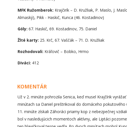
MFK Ružomberok:
Krajčirík – D. Kružliak, P. Maslo, J. Mas
Almaský), Pikk - Haskič, Kunca (46. Kostadinov)
Góly:
67. Haskič, 69. Kostadinov, 75. Daniel
Žlté karty:
25. Krč, 67. Vaščák – 71. D. Kružliak
Rozhodovali:
Kráľovič – Bobko, Hrmo
Diváci:
412
KOMENTÁR
Už v 2. minúte pohrozila Senica, keď musel Krajčírik vyráža
minútach sa Daniel preštrikoval do domáceho pokutového úze
11. minúte získali Záhoráci priamy kop z nebezpečnej vzdial
bol v nasledujúcich momentoch aktívny, ale Liptáci pozorne 
ten hlavičkoval tesne vedľa. Po dvoch minútach mohol Kunc