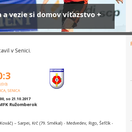
a a vezie si domov víťazstvo +
vil v Senici.
0:3
(0:0)
ICA, SENICA
:00, so 21.10.2017
s MFK Ružomberok
Kováč) – Sarpei, Krč (79. Smékal) - Medvedev, Rigo, Šefčík -