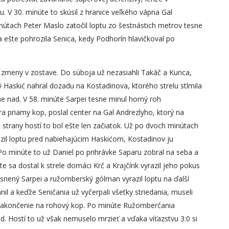
. V 30. minúte to skúsil z hranice veľkého vápna Gal
útach Peter Maslo zatočil loptu zo šestnástich metrov tesne
 ešte pohrozila Senica, kedy Podhorín hlavičkoval po
 zmeny v zostave. Do súboja už nezasiahli Takáč a Kunca,
ý Haskić nahral dozadu na Kostadinova, ktorého strelu stlmila
ne nad. V 58. minúte Sarpei tesne minul horný roh
a priamy kop, poslal center na Gal Andrezlyho, ktorý na
Zo strany hostí to bol ešte len začiatok. Už po dvoch minútach
azil loptu pred nabiehajúcim Haskićom, Kostadinov ju
 Po minúte to už Daniel po prihrávke Saparu zobral na seba a
e sa dostal k strele domáci Krč a Krajčírik vyrazil jeho pokus
esnený Sarpei a ružomberský gólman vyrazil loptu na ďalší
nil a keďže Seničania už vyčerpali všetky striedania, museli
e zakončenie na rohový kop. Po minúte Ružomberčania
fsajd. Hostí to už však nemuselo mrzieť a vďaka víťazstvu 3:0 si