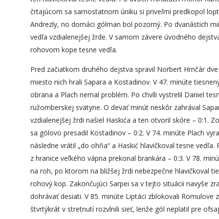
črtajúcom sa samostatnom úniku si priveľmi predkopol loptu
Andrezly, no domáci gólman bol pozorný. Po dvanástich min
vedľa vzdialenejšej žrde. V samom závere úvodného dejstva
rohovom kope tesne vedľa.
Pred začiatkom druhého dejstva spravil Norbert Hrnčár dve
miesto nich hrali Sapara a Kostadinov. V 47. minúte tiesnen
obrana a Plach nemal problém. Po chvíli vystrelil Daniel tes
ružomberskej svätyne. O deväť minút neskôr zahrával Sapar
vzdialenejšej žrdi našiel Haskića a ten otvoril skóre – 0:1. 
sa gólovo presadil Kostadinov – 0:2. V 74. minúte Plach vyr
následne vrátil „do ohňa“ a Haskić hlavičkoval tesne vedľa.
z hranice veľkého vápna prekonal brankára – 0:3. V 78. minút
na roh, po ktorom na bližšej žrdi nebezpečne hlavičkoval ti
rohový kop. Zakončujúci Sarpei sa v tejto situácii navyše zra
dohrávať desiati. V 85. minúte Liptáci zblokovali Romulov
štvrtýkrát v stretnutí rozvlnili sieť, lenže gól neplatil pre o