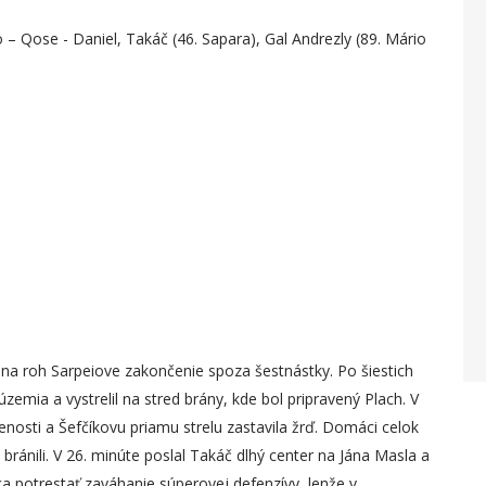
lo – Qose - Daniel, Takáč (46. Sapara), Gal Andrezly (89. Mário
ť na roh Sarpeiove zakončenie spoza šestnástky. Po šiestich
mia a vystrelil na stred brány, kde bol pripravený Plach. V
enosti a Šefčíkovu priamu strelu zastavila žrď. Domáci celok
bránili. V 26. minúte poslal Takáč dlhý center na Jána Masla a
a potrestať zaváhanie súperovej defenzívy, lenže v