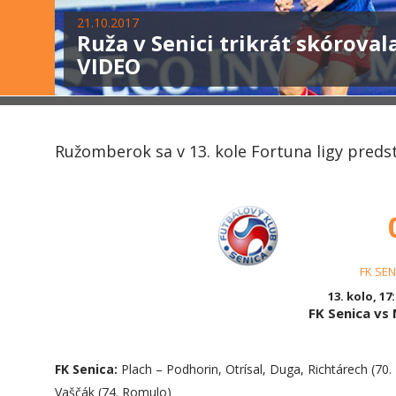
21.10.2017
Ruža v Senici trikrát skóroval
VIDEO
Ružomberok sa v 13. kole Fortuna ligy predsta
FK SEN
13. kolo, 17
FK Senica v
FK Senica:
Plach – Podhorin, Otrísal, Duga, Richtárech (70. 
Vaščák (74. Romulo)