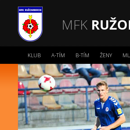
MFK
RUŽO
KLUB
A-TÍM
B-TÍM
ŽENY
ML