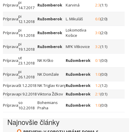
pi
Príprava
Ružomberok
Karviná
2:3
(1:1)
14.7.2017
pi
Príprava
Ružomberok
L. Mikuláš
6:0
(2:0)
12.1.2018
pi
Lokomotíva
Príprava
Ružomberok
3:0
(2:0)
19.1.2018
Košice
pi
Príprava
Ružomberok
MFK Vítkovice
3:2
(1:1)
19.1.2018
ut
Príprava
NK Krško
Ružomberok
0:1
(0:0)
23.1.2018
pi
Príprava
NK Domžale
Ružomberok
1:0
(0:0)
26.1.2018
Príprava
št 1.2.2018
NK Triglav Kranj
Ružomberok
1:2
(1:2)
Príprava
pi 9.2.2018
Viktoria Žižkov
Ružomberok
2:1
(0:1)
so
Bohemians
Príprava
Ružomberok
1:0
(0:0)
10.2.2018
Praha
Najnovšie články
PREVIEW: V SOBOTU HRÁME DOMA S