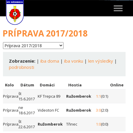
Toggle
navigat
PRÍPRAVA 2017/2018
Zobrazenie:
|
iba doma
|
iba vonku
|
len výsledky
|
podrobnosti
Kolo
Dátum
Domáci
Hostia
Online
št
Príprava
KF Trepca 89
Ružomberok
1:1
(0:1)
15.6.2017
ne
Príprava
Videoton FC
Ružomberok
3:0
(2:0)
18.6.2017
št
Príprava
Ružomberok
Třinec
1:0
(0:0)
22.6.2017