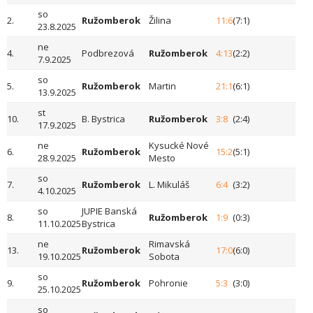
so
2.
Ružomberok
Žilina
11:6
(7:1)
23.8.2025
ne
4.
Podbrezová
Ružomberok
4:13
(2:2)
7.9.2025
so
5.
Ružomberok
Martin
21:1
(6:1)
13.9.2025
st
10.
B. Bystrica
Ružomberok
3:8
(2:4)
17.9.2025
ne
Kysucké Nové
6.
Ružomberok
15:2
(5:1)
28.9.2025
Mesto
so
7.
Ružomberok
L. Mikuláš
6:4
(3:2)
4.10.2025
so
JUPIE Banská
8.
Ružomberok
1:9
(0:3)
11.10.2025
Bystrica
ne
Rimavská
13.
Ružomberok
17:0
(6:0)
19.10.2025
Sobota
so
9.
Ružomberok
Pohronie
5:3
(3:0)
25.10.2025
so