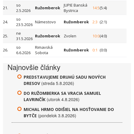
so
JUPIE Banská
21.
Ružomberok
14:5
(5:4)
2.5.2026
Bystrica
so
24.
Námestovo
Ružomberok
2:3
(2:1)
23.5.2026
ne
25.
Ružomberok
Zvolen
10:0
(4:0)
31.5.2026
so
Rimavská
26.
Ružomberok
0:1
(0:0)
6.6.2026
Sobota
Najnovšie články
PREDSTAVUJEME DRUHÚ SADU NOVÝCH
(streda 5.8.2026)
DRESOV
DO RUŽOMBERKA SA VRACIA SAMUEL
(utorok 4.8.2026)
LAVRINČÍK
MICHAL HRMO ODIŠIEL NA HOSŤOVANIE DO
(pondelok 3.8.2026)
BYTČE