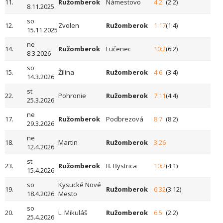
11.
Ružomberok
Námestovo
4:2
(2:2)
8.11.2025
so
12.
Zvolen
Ružomberok
1:17
(1:4)
15.11.2025
ne
14.
Ružomberok
Lučenec
10:2
(6:2)
8.3.2026
so
15.
Žilina
Ružomberok
4:6
(3:4)
14.3.2026
st
22.
Pohronie
Ružomberok
7:11
(4:4)
25.3.2026
ne
17.
Ružomberok
Podbrezová
8:7
(8:2)
29.3.2026
ne
18.
Martin
Ružomberok
3:26
12.4.2026
st
23.
Ružomberok
B. Bystrica
10:2
(4:1)
15.4.2026
so
Kysucké Nové
19.
Ružomberok
6:32
(3:12)
18.4.2026
Mesto
so
20.
L. Mikuláš
Ružomberok
6:5
(2:2)
25.4.2026