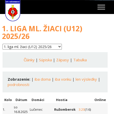
Toggle
navigat
1. LIGA ML. ŽIACI (U12)
2025/26
Články
|
Súpiska
|
Zápasy
|
Tabulka
Zobrazenie:
|
iba doma
|
iba vonku
|
len výsledky
|
podrobnosti
Kolo
Dátum
Domáci
Hostia
Online
so
1.
Lučenec
Ružomberok
3:20
(1:6)
16.8.2025