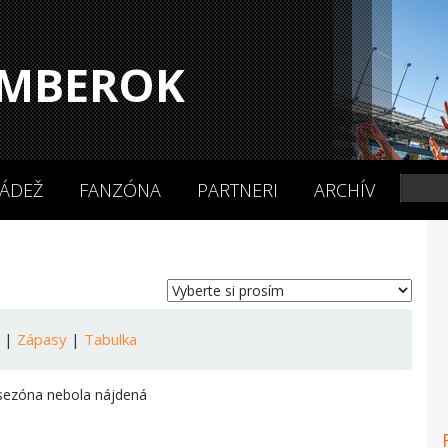
MBEROK
ÁDEŽ
FANZÓNA
PARTNERI
ARCHÍV
a
|
Zápasy
|
Tabulka
sezóna nebola nájdená