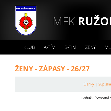
MFK
RUŽO
KLUB
A-TÍM
B-TÍM
ŽENY
ML
ŽENY - ZÁPASY - 26/27
Články
|
Súpisk
Bohužiaľ vybraná 